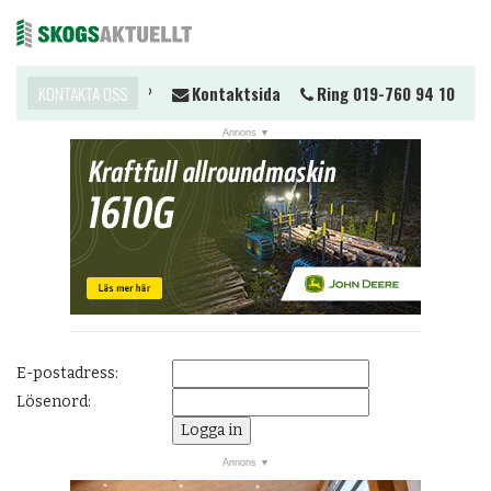
Vill du komma i kontakt?
KONTAKTA OSS
Kontaktsida
Ring 019-760 94 10
Me
NYHETER
JOBB
KALENDER
MARKNAD
PRENUMERERA
ANNONSERA
E-postadress:
OM OSS
Lösenord:
BUTIK