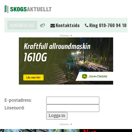
Vill du komma i kontakt?
KONTAKTA OSS
Kontaktsida
Ring 019-760 94 10
Me
NYHETER
JOBB
KALENDER
MARKNAD
PRENUMERERA
ANNONSERA
E-postadress:
OM OSS
Lösenord:
BUTIK