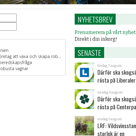
NYHETSBREV
Prenumerera på vårt nyhe
Direkt i din inkorg!
SENASTE
fredag 7 augusti
Därför ska skogs
rösta på Liberale
torsdag 6 augusti
Därför ska skogs
rösta på Centerpa
onsdag 5 augusti
LRF: Vildsvinsst
storlek är en