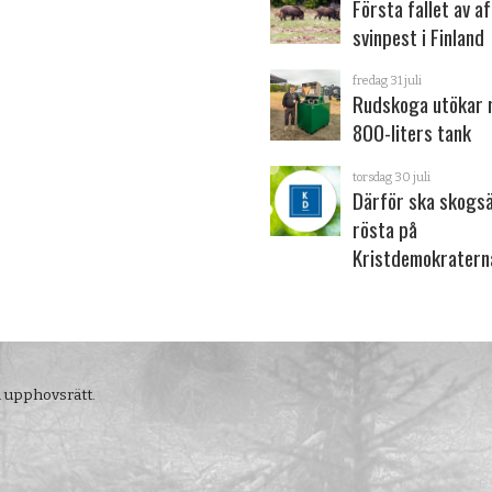
Första fallet av a
svinpest i Finland
fredag 31 juli
Rudskoga utökar
800-liters tank
torsdag 30 juli
Därför ska skogs
rösta på
Kristdemokratern
m upphovsrätt.