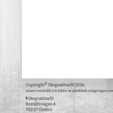
©
Copyright
Skogsaktuellt 2026.
Sidans innehåll och bilder är skyddade enligt lagen o
Skogsaktuellt
Boställsvägen 4
702 27 Örebro