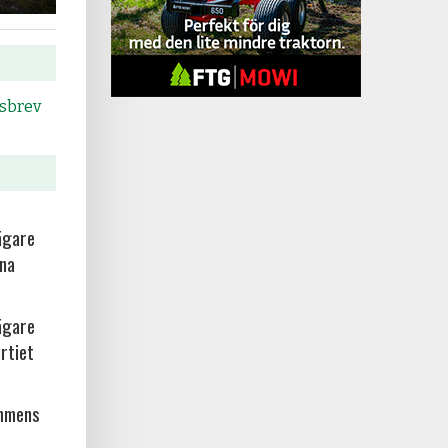
tsbrev
ägare
rna
ägare
rtiet
ammens