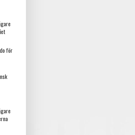
ägare
iet
do för
ansk
ägare
erna