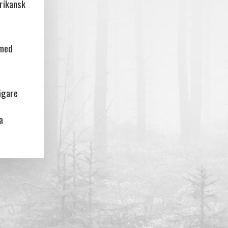
frikansk
 med
ägare
a