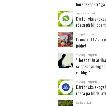
beredskapsfråga
onsdag 5 augusti
Därför ska skogs
rösta på Miljöpart
tisdag 4 augusti
Cranab TL12 är re
jobbet
måndag 3 augusti
”Hotet från afrik
svinpest är högst
verkligt”
måndag 3 augusti
Därför ska skogs
rösta på Moderat
fredag 31 juli