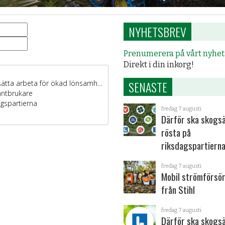
NYHETSBREV
Prenumerera på vårt nyhe
Direkt i din inkorg!
SENASTE
fredag 7 augusti
Därför ska skogs
rösta på
riksdagspartiern
fredag 7 augusti
Mobil strömförsör
från Stihl
fredag 7 augusti
Därför ska skogs