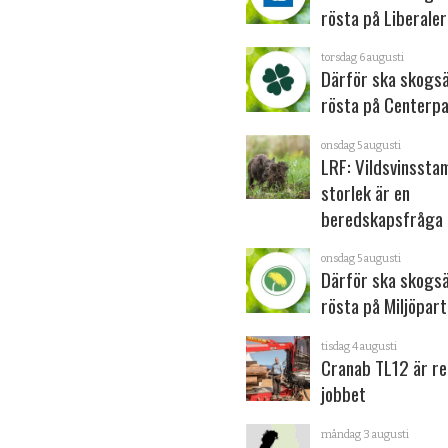
rösta på Liberale
torsdag 6 augusti
Därför ska skogs
rösta på Centerpa
onsdag 5 augusti
LRF: Vildsvinsst
storlek är en
beredskapsfråga
onsdag 5 augusti
Därför ska skogs
rösta på Miljöpart
tisdag 4 augusti
Cranab TL12 är re
jobbet
måndag 3 augusti