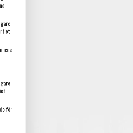
rna
ägare
rtiet
ammens
ägare
iet
do för