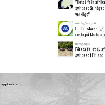
”Hotet från afrik
svinpest är högst
verkligt”
måndag 3 augusti
Därför ska skogs
rösta på Moderat
fredag 31 juli
Första fallet av a
svinpest i Finland
m upphovsrätt.