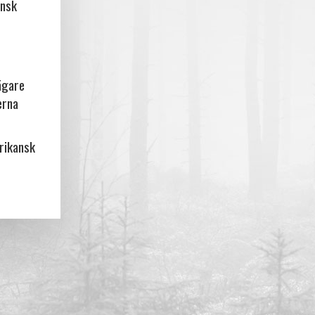
ansk
ägare
erna
frikansk