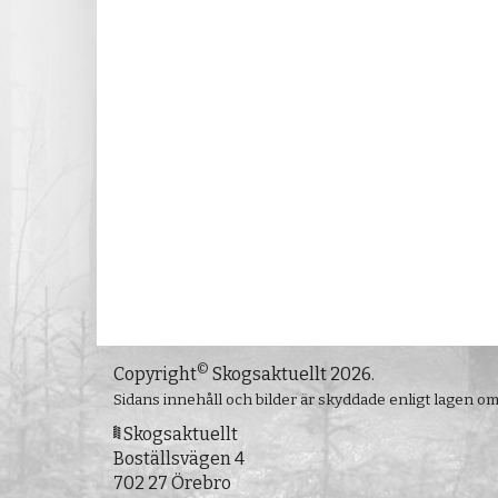
©
Copyright
Skogsaktuellt 2026.
Sidans innehåll och bilder är skyddade enligt lagen o
Skogsaktuellt
Boställsvägen 4
702 27 Örebro