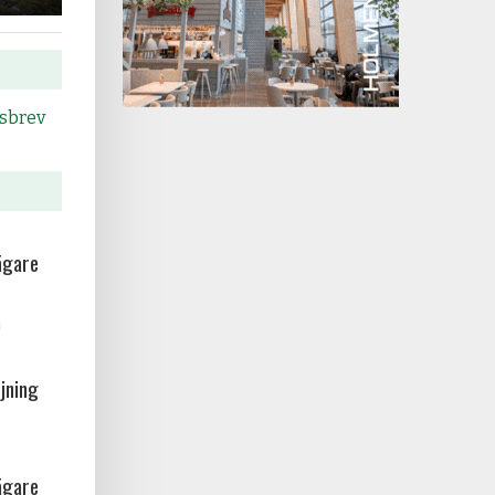
tsbrev
ägare
a
jning
ägare