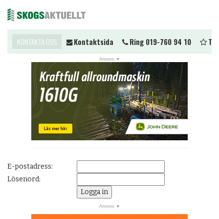
du komma i kontakt?
KONTAKTA OSS
Kontaktsida
Ring 019-760 94 10
Tips
Me
NYHETER
JOBB
KALENDER
MARKNAD
PRENUMERERA
ANNONSERA
E-postadress:
OM OSS
Lösenord:
BUTIK