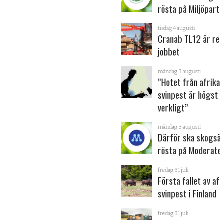
rösta på Miljöpart
tisdag 4 augusti
Cranab TL12 är re
jobbet
måndag 3 augusti
”Hotet från afrik
svinpest är högst
verkligt”
måndag 3 augusti
Därför ska skogs
rösta på Moderat
fredag 31 juli
Första fallet av a
svinpest i Finland
fredag 31 juli