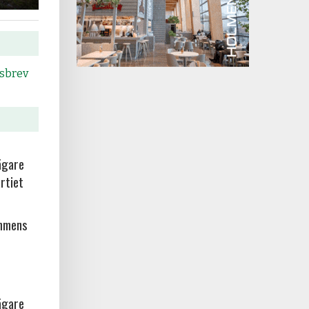
tsbrev
ägare
rtiet
ammens
ägare