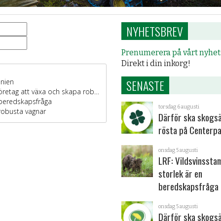
NYHETSBREV
Prenumerera på vårt nyhe
Direkt i din inkorg!
SENASTE
torsdag 6 augusti
Därför ska skogs
rösta på Centerpa
onsdag 5 augusti
LRF: Vildsvinsst
storlek är en
beredskapsfråga
onsdag 5 augusti
Därför ska skogs