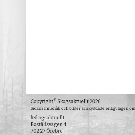
©
Copyright
Skogsaktuellt 2026.
Sidans innehåll och bilder är skyddade enligt lagen o
Skogsaktuellt
Boställsvägen 4
702 27 Örebro