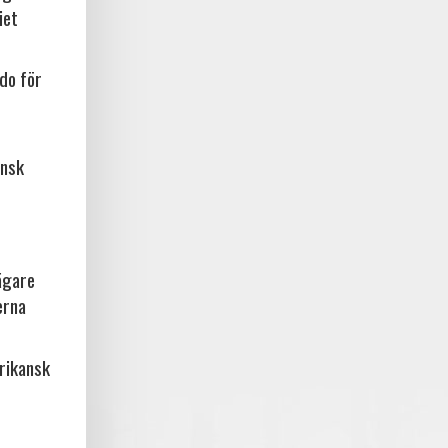
iet
do för
ansk
ägare
erna
frikansk