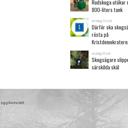
Rudskoga utökar
800-liters tank
torsdag 30 juli
Därför ska skogs
rösta på
Kristdemokratern
onsdag 29 juli
Skogsägare slipp
särskilda skäl
m upphovsrätt.