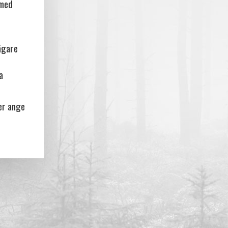
 med
ägare
a
er ange