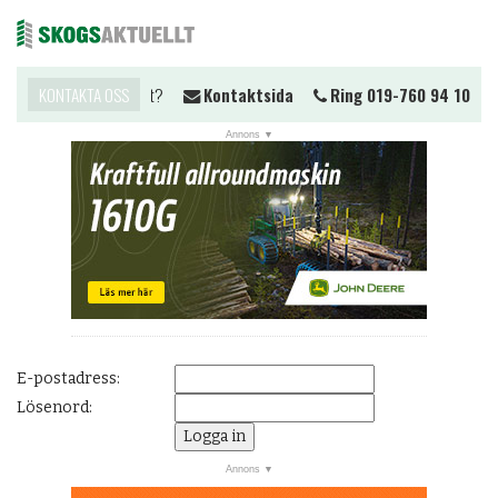
Vill du komma i kontakt?
KONTAKTA OSS
Kontaktsida
Ring 019-760 94 10
Me
NYHETER
JOBB
KALENDER
MARKNAD
PRENUMERERA
ANNONSERA
E-postadress:
OM OSS
Lösenord:
BUTIK