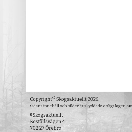
©
Copyright
Skogsaktuellt 2026.
Sidans innehåll och bilder är skyddade enligt lagen o
Skogsaktuellt
Boställsvägen 4
702 27 Örebro