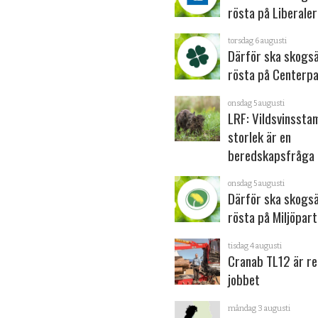
rösta på Liberale
torsdag 6 augusti
Därför ska skogs
rösta på Centerpa
onsdag 5 augusti
LRF: Vildsvinsst
storlek är en
beredskapsfråga
onsdag 5 augusti
Därför ska skogs
rösta på Miljöpart
tisdag 4 augusti
Cranab TL12 är re
jobbet
måndag 3 augusti