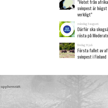
”Hotet från afrik
svinpest är högst
verkligt”
måndag 3 augusti
Därför ska skogs
rösta på Moderat
fredag 31 juli
Första fallet av a
svinpest i Finland
m upphovsrätt.