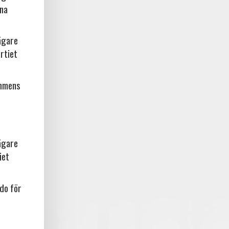
rna
ägare
rtiet
ammens
ägare
iet
do för