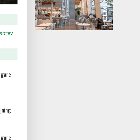
tsbrev
ägare
a
jning
ägare