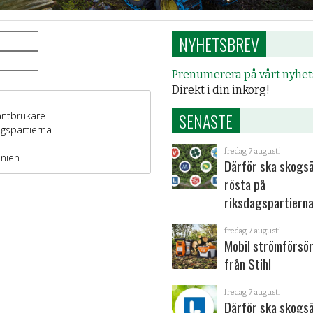
NYHETSBREV
Prenumerera på vårt nyhe
Direkt i din inkorg!
SENASTE
fredag 7 augusti
Därför ska skogs
rösta på
riksdagspartiern
fredag 7 augusti
Mobil strömförsör
från Stihl
fredag 7 augusti
Därför ska skogs