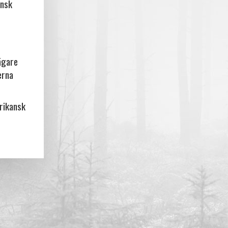
ansk
ägare
erna
frikansk