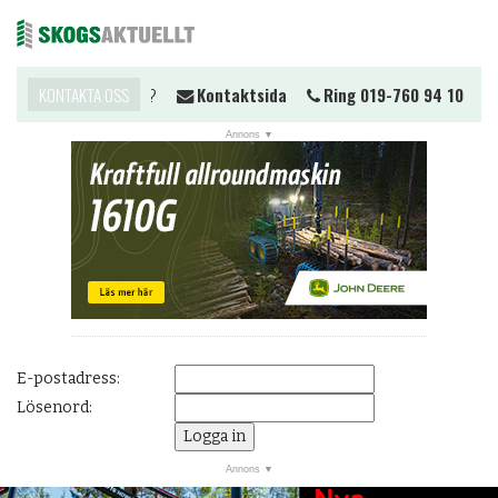
Vill du komma i kontakt?
KONTAKTA OSS
Kontaktsida
Ring 019-760 94 10
Me
NYHETER
JOBB
KALENDER
MARKNAD
PRENUMERERA
ANNONSERA
E-postadress:
OM OSS
Lösenord:
BUTIK