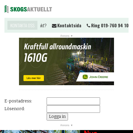
Vill du komma i kontakt?
KONTAKTA OSS
Kontaktsida
Ring 019-760 94 10
Me
NYHETER
JOBB
KALENDER
MARKNAD
PRENUMERERA
ANNONSERA
E-postadress:
OM OSS
Lösenord:
BUTIK