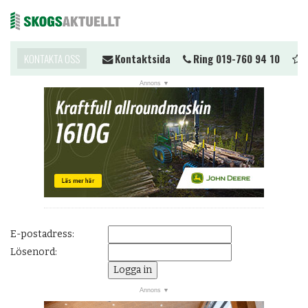
ll du komma i kontakt?
KONTAKTA OSS
Kontaktsida
Ring 019-760 94 10
Ti
Me
NYHETER
JOBB
KALENDER
MARKNAD
PRENUMERERA
ANNONSERA
E-postadress:
OM OSS
Lösenord:
BUTIK