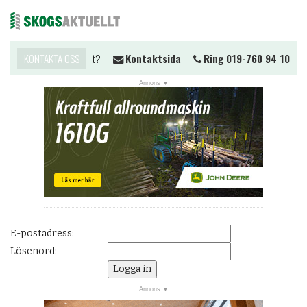
Vill du komma i kontakt?
KONTAKTA OSS
Kontaktsida
Ring 019-760 94 10
Me
NYHETER
JOBB
KALENDER
MARKNAD
PRENUMERERA
ANNONSERA
E-postadress:
OM OSS
Lösenord:
BUTIK