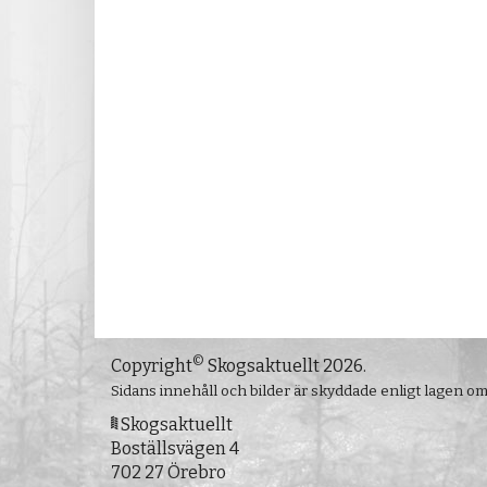
©
Copyright
Skogsaktuellt 2026.
Sidans innehåll och bilder är skyddade enligt lagen o
Skogsaktuellt
Boställsvägen 4
702 27 Örebro