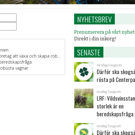
NYHETSBREV
Prenumerera på vårt nyhe
Direkt i din inkorg!
SENASTE
torsdag 6 augusti
Därför ska skogs
rösta på Centerpa
onsdag 5 augusti
LRF: Vildsvinsst
storlek är en
beredskapsfråga
onsdag 5 augusti
Därför ska skogs