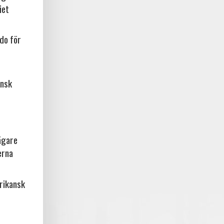
iet
do för
ansk
ägare
erna
frikansk