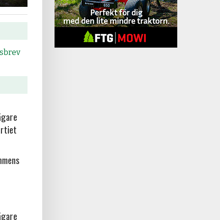
tsbrev
ägare
rtiet
ammens
ägare