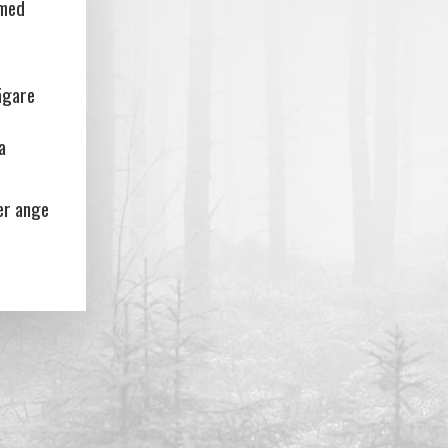
 med
ägare
a
er ange