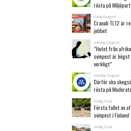
rösta på Miljöpart
tisdag 4 augusti
Cranab TL12 är re
jobbet
måndag 3 augusti
”Hotet från afrik
svinpest är högst
verkligt”
måndag 3 augusti
Därför ska skogs
rösta på Moderat
fredag 31 juli
Första fallet av a
svinpest i Finland
fredag 31 juli