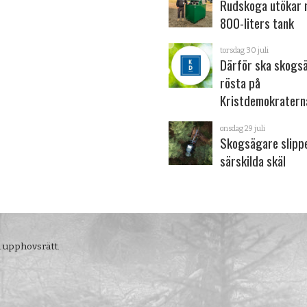
Rudskoga utökar
800-liters tank
torsdag 30 juli
Därför ska skogs
rösta på
Kristdemokratern
onsdag 29 juli
Skogsägare slipp
särskilda skäl
m upphovsrätt.