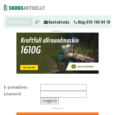
Vill du komma i kontakt?
KONTAKTA OSS
Kontaktsida
Ring 019-760 94 10
Me
NYHETER
JOBB
KALENDER
MARKNAD
PRENUMERERA
ANNONSERA
E-postadress:
OM OSS
Lösenord:
BUTIK