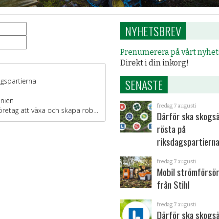
NYHETSBREV
Prenumerera på vårt nyhe
Direkt i din inkorg!
SENASTE
fredag 7 augusti
Därför ska skogs
rösta på
riksdagspartiern
fredag 7 augusti
Mobil strömförsör
från Stihl
fredag 7 augusti
Därför ska skogs