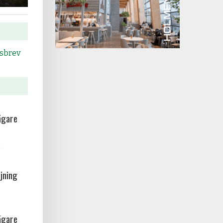
tsbrev
ägare
a
jning
ägare