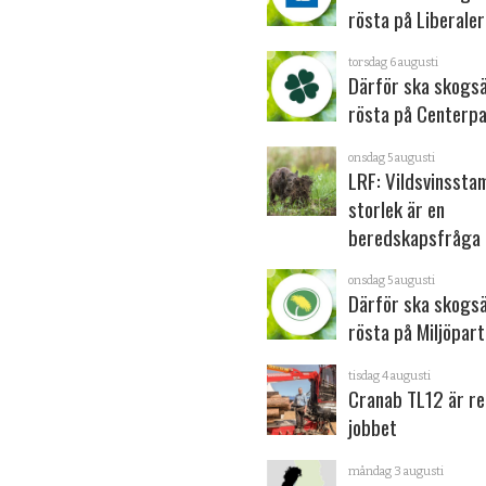
rösta på Liberale
torsdag 6 augusti
Därför ska skogs
rösta på Centerpa
onsdag 5 augusti
LRF: Vildsvinsst
storlek är en
beredskapsfråga
onsdag 5 augusti
Därför ska skogs
rösta på Miljöpart
tisdag 4 augusti
Cranab TL12 är re
jobbet
måndag 3 augusti