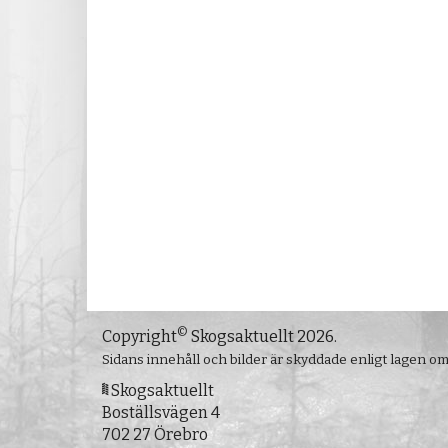
©
Copyright
Skogsaktuellt 2026.
Sidans innehåll och bilder är skyddade enligt lagen o
Skogsaktuellt
Boställsvägen 4
702 27 Örebro