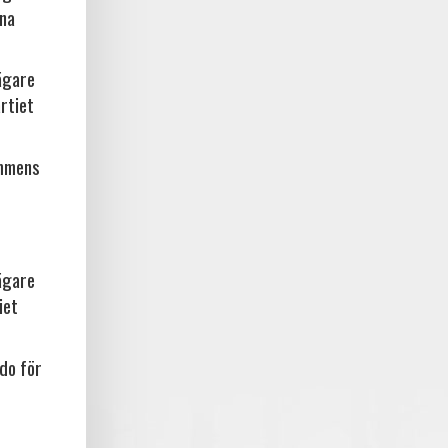
rna
ägare
rtiet
ammens
ägare
iet
do för