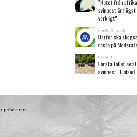
”Hotet från afrik
svinpest är högst
verkligt”
måndag 3 augusti
Därför ska skogs
rösta på Moderat
fredag 31 juli
Första fallet av a
svinpest i Finland
m upphovsrätt.