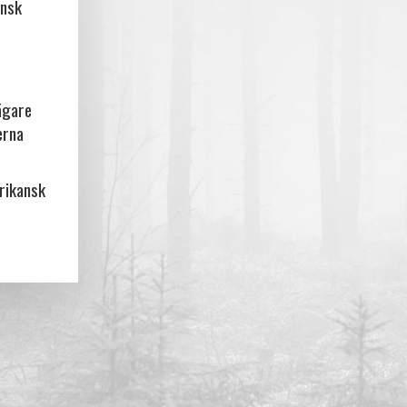
ansk
ägare
erna
frikansk