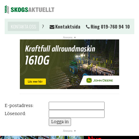
Vill du komma i kontakt?
KONTAKTA OSS
Kontaktsida
Ring 019-760 94 10
Me
NYHETER
JOBB
KALENDER
MARKNAD
PRENUMERERA
ANNONSERA
E-postadress:
OM OSS
Lösenord:
BUTIK