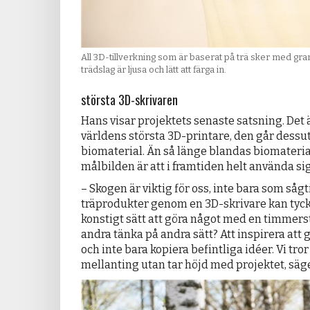
All 3D-tillverkning som är baserat på trä sker med gran
trädslag är ljusa och lätt att färga in.
största 3D-skrivaren
Hans visar projektets senaste satsning. Det ä
världens största 3D-printare, den går dess
biomaterial. Än så länge blandas biomateri
målbilden är att i framtiden helt använda sig
– Skogen är viktig för oss, inte bara som såg
träprodukter genom en 3D-skrivare kan tycka
konstigt sätt att göra något med en timmerst
andra tänka på andra sätt? Att inspirera att 
och inte bara kopiera befintliga idéer. Vi tror
mellanting utan tar höjd med projektet, säg