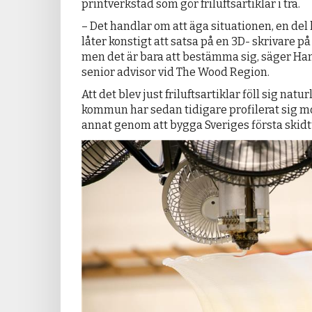
printverkstad som gör friluftsartiklar i trä.
– Det handlar om att äga situationen, en del
låter konstigt att satsa på en 3D- skrivare p
men det är bara att bestämma sig, säger Ha
senior advisor vid The Wood Region.
Att det blev just friluftsartiklar föll sig natur
kommun har sedan tidigare profilerat sig mot
annat genom att bygga Sveriges första skid