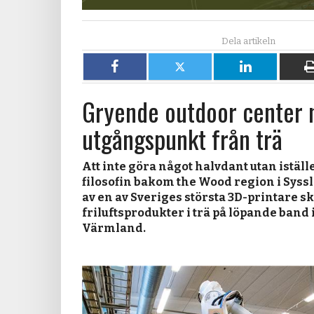
Dela
Dela
Dela
på
på
på
Gryende outdoor center
Facebook
X
LinkedIn
utgångspunkt från trä
Att inte göra något halvdant utan istället
filosofin bakom the Wood region i Syss
av en av Sveriges största 3D-printare s
friluftsprodukter i trä på löpande band 
Värmland.