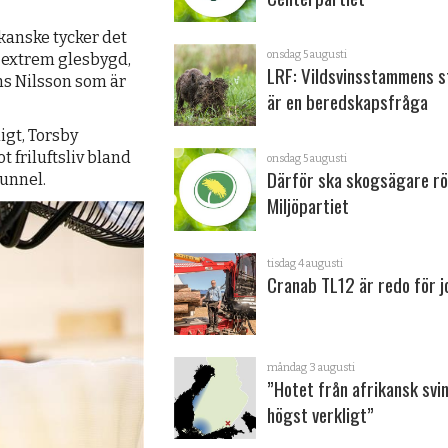
 kanske tycker det
onsdag 5 augusti
å extrem glesbygd,
LRF: Vildsvinsstammens s
ns Nilsson som är
är en beredskapsfråga
ligt, Torsby
 friluftsliv bland
onsdag 5 augusti
Därför ska skogsägare rö
tunnel.
Miljöpartiet
tisdag 4 augusti
Cranab TL12 är redo för 
måndag 3 augusti
”Hotet från afrikansk svi
högst verkligt”