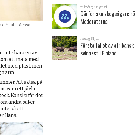
måndag 3 augusti
Därför ska skogsägare rö
Moderaterna
 och tall – dessa
fredag 31 juli
Första fallet av afrikansk
svinpest i Finland
r inte bara en av
utom att mata med
alet med plast, men
 av trä.
timmer. Att satsa på
s vara ett jävla
ock. Kanske får det
göra andra saker
 inte på ett
er Hans.