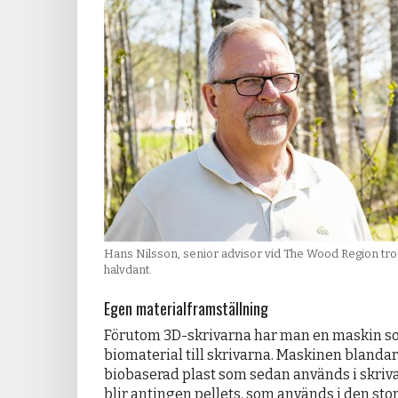
Hans Nilsson, senior advisor vid The Wood Region tror
halvdant.
Egen materialframställning
Förutom 3D-skrivarna har man en maskin so
biomaterial till skrivarna. Maskinen bland
biobaserad plast som sedan används i skriva
blir antingen pellets, som används i den stor