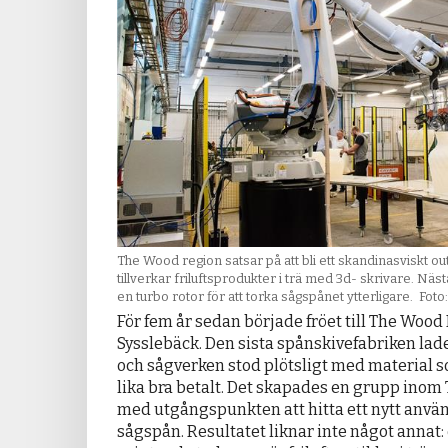
The Wood region satsar på att bli ett skandinasviskt 
tillverkar friluftsprodukter i trä med 3d- skrivare. Nästa
en turbo rotor för att torka sågspånet ytterligare. Foto:
För fem år sedan började fröet till The Wood 
Sysslebäck. Den sista spånskivefabriken lad
och sågverken stod plötsligt med material s
lika bra betalt. Det skapades en grupp ino
med utgångspunkten att hitta ett nytt anvä
sågspån. Resultatet liknar inte något annat: