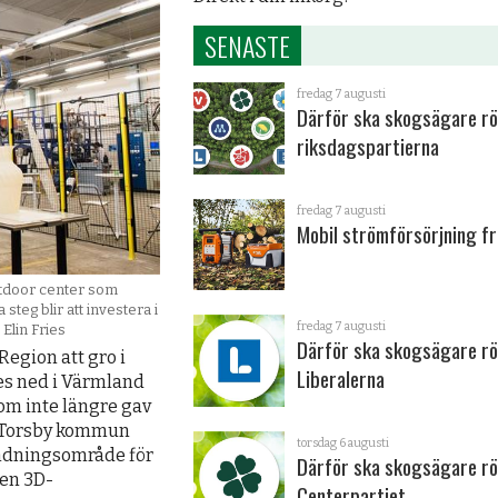
SENASTE
fredag 7 augusti
Därför ska skogsägare rö
riksdagspartierna
fredag 7 augusti
Mobil strömförsörjning fr
outdoor center som
 steg blir att investera i
fredag 7 augusti
 Elin Fries
Därför ska skogsägare rö
Region att gro i
Liberalerna
es ned i Värmland
om inte längre gav
m Torsby kommun
torsdag 6 augusti
ndnings­område för
Därför ska skogsägare rö
 en 3D-
Centerpartiet