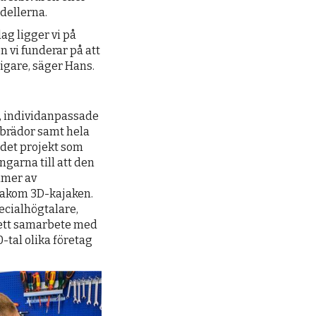
dellerna.
ag ligger vi på
n vi funderar på att
rligare, säger Hans.
re, individanpassade
gbrädor samt hela
r det projekt som
garna till att den
mmer av
 bakom 3D-kajaken.
ecialhögtalare,
i ett samarbete med
-tal olika företag