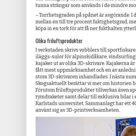
tunna strängar som används i de mindre mo
– Torrhetsgraden på spånet är avgörande. I d
mellan en till tre procent fuktighetsgrad, me
köpa in en tork för att få ner fukthalten ytte
Olika friluftsprodukter
I verkstaden skrivs vobblers till sportfiska
iläggs-sulor för alpinskidåkare, vindsurfin
kajaker ut av olika 3D-skrivare. Kajakerna ä
fått mest uppmärksamhet och en av anlednin
stora 3D-skrivaren inhandlades. I nästa nu
Skogsaktuellt berättar vi mer om historien
Förutom friluftsprodukter tillverkas även sp
rymdraketer samt delar till exklusiva bilar 
Karlstads universitet. Sammanlagt har ett 40
använt sig av 3D-printverksamheten.