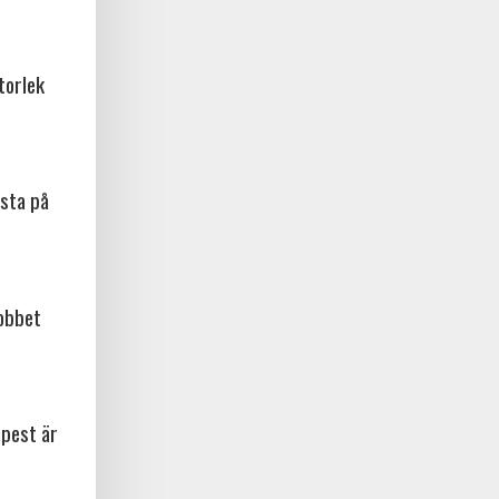
torlek
sta på
jobbet
npest är