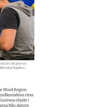
na för att göra en
llverkar kajaker i
he Wood Region
kundkontakten ritas
lustrera objekt i
varna från datorn.