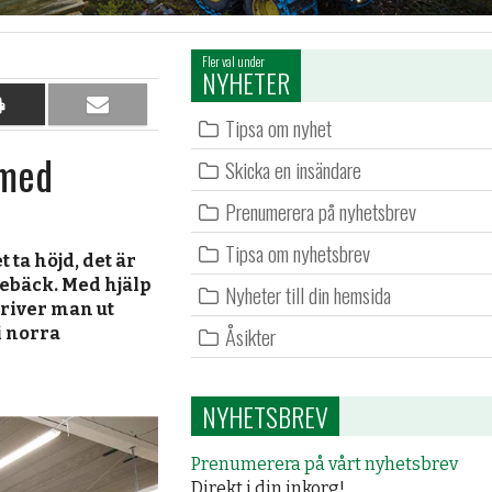
Fler val under
NYHETER
Dela
Dela
Tipsa om nyhet
på
per
 med
papper
e-
Skicka en insändare
post
Prenumerera på nyhetsbrev
Tipsa om nyhetsbrev
 ta höjd, det är
lebäck. Med hjälp
Nyheter till din hemsida
kriver man ut
Åsikter
i norra
NYHETSBREV
Prenumerera på vårt nyhetsbrev
Direkt i din inkorg!