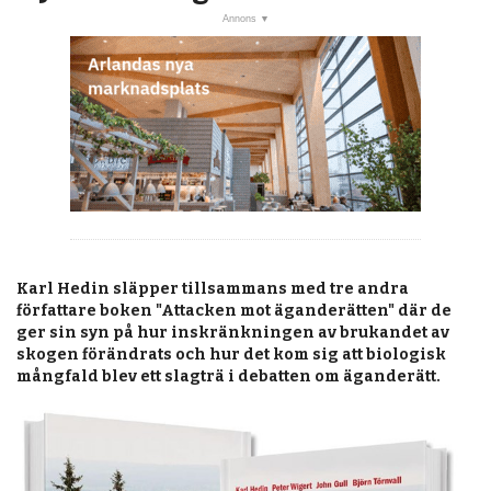
post
KALENDER
MARKNAD
PRENUMERERA
ANNONSERA
OM OSS
BUTIK
Karl Hedin släpper tillsammans med tre andra
författare boken "Attacken mot äganderätten" där de
ger sin syn på hur inskränkningen av brukandet av
skogen förändrats och hur det kom sig att biologisk
mångfald blev ett slagträ i debatten om äganderätt.