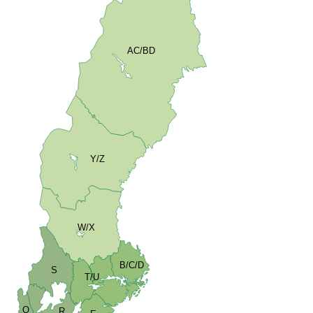
AC/BD
Y/Z
W/X
B/C/D
S
T/U
O
R