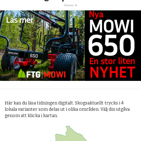
post
KALENDER
MARKNAD
PRENUMERERA
ANNONSERA
OM OSS
BUTIK
Här kan du läsa tidningen digitalt. Skogsaktuellt trycks i 4
lokala varianter som delas ut i olika områden. Välj din utgåva
genom att klicka i kartan.