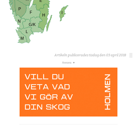
E
P
F
I
H
N
G/K
L
M
Artikeln publicerades tisdag den 03 april 2018