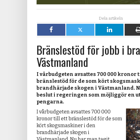
Dela
Dela
Dela
på
på
på
Bränslestöd för jobb i br
Facebook
X
LinkedIn
Västmanland
I vårbudgeten avsattes 700 000 kronor ti
bränslestöd för de som kört skogsmask
brandhärjade skogen i Västmanland. N
beslut i regeringen som möjliggör en u
pengarna.
I vårbudgeten avsattes 700 000
kronor till ett bränslestöd för de som
kört skogsmaskiner i den
brandhärjade skogen i
Västmanland. Nu har man tagit