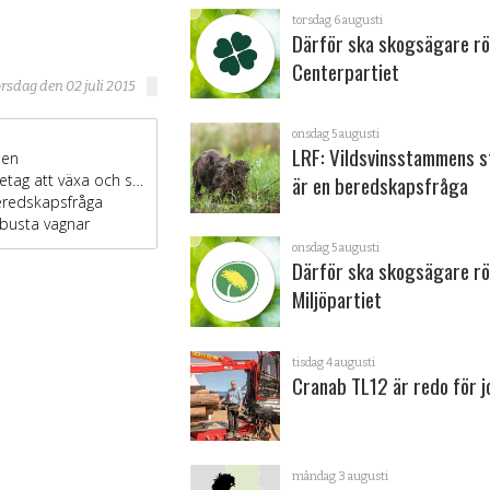
torsdag 6 augusti
Därför ska skogsägare rö
Centerpartiet
rsdag den 02 juli 2015
onsdag 5 augusti
LRF: Vildsvinsstammens s
är en beredskapsfråga
onsdag 5 augusti
Därför ska skogsägare rö
Miljöpartiet
tisdag 4 augusti
Cranab TL12 är redo för 
måndag 3 augusti