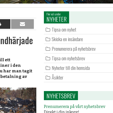
Fler val under
NYHETER
Dela
Dela
Tipsa om nyhet
på
per
andhärjade
papper
e-
Skicka en insändare
post
Prenumerera på nyhetsbrev
Tipsa om nyhetsbrev
ll ett
iner i den
Nyheter till din hemsida
u har man tagit
Åsikter
tbetalning av
NYHETSBREV
Prenumerera på vårt nyhetsbrev
Direkt i din inkorg!