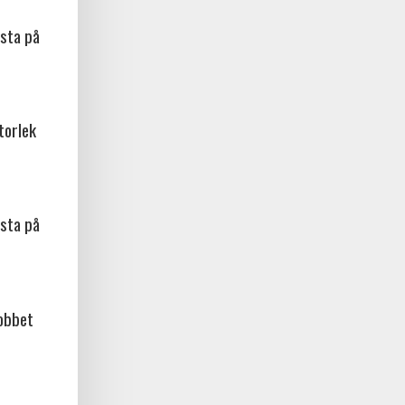
sta på
torlek
sta på
jobbet