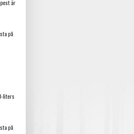
npest är
sta på
-liters
sta på