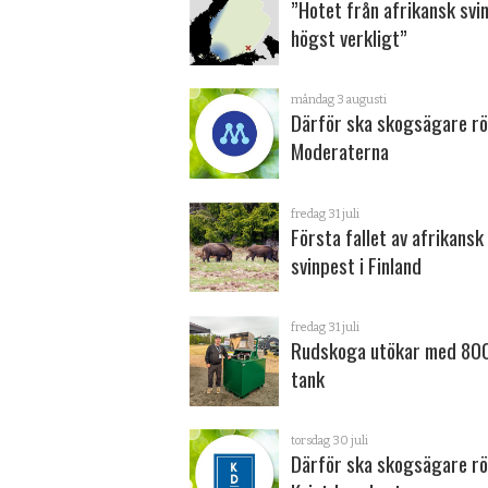
”Hotet från afrikansk svi
högst verkligt”
måndag 3 augusti
Därför ska skogsägare rö
Moderaterna
fredag 31 juli
Första fallet av afrikansk
svinpest i Finland
fredag 31 juli
Rudskoga utökar med 800
tank
torsdag 30 juli
Därför ska skogsägare rö