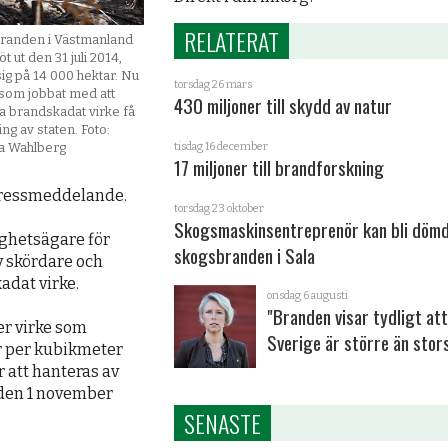
RELATERAT
randen i Västmanland
t ut den 31 juli 2014,
ig på 14 000 hektar. Nu
torsdag 26 mars
som jobbat med att
430 miljoner till skydd av natur
ata brandskadat virke få
ing av staten. Foto:
tisdag 16 december
na Wahlberg
17 miljoner till brandforskning
 pressmeddelande.
torsdag 23 oktober
Skogsmaskinsentreprenör kan bli dömd
ighetsägare för
skogsbranden i Sala
v skördare och
adat virke.
onsdag 6 augusti
"Branden visar tydligt at
er virke som
Sverige är större än stor
r per kubikmeter
 att hanteras av
 den 1 november
SENASTE