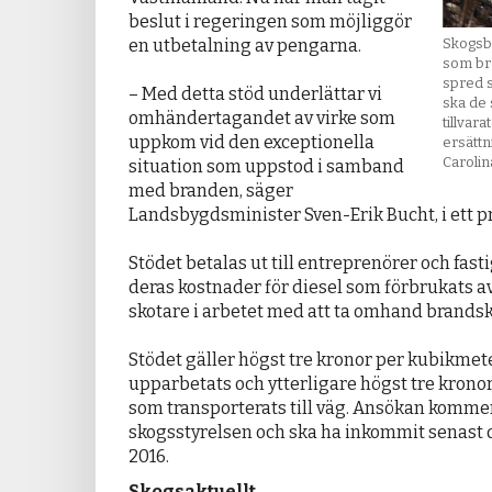
beslut i regeringen som möjliggör
en utbetalning av pengarna.
Skogsb
som brö
spred s
– Med detta stöd underlättar vi
ska de 
omhändertagandet av virke som
tillvar
uppkom vid den exceptionella
ersättn
Caroli
situation som uppstod i samband
med branden, säger
Landsbygdsminister Sven-Erik Bucht, i ett
Stödet betalas ut till entreprenörer och fast
deras kostnader för diesel som förbrukats a
skotare i arbetet med att ta omhand brandsk
Stödet gäller högst tre kronor per kubikmet
upparbetats och ytterligare högst tre krono
som transporterats till väg. Ansökan kommer
skogsstyrelsen och ska ha inkommit senast
2016.
Skogsaktuellt