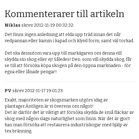
Kommenterarer till artikeln
Niklas
skrev 2012-11-19 00:32:32:
Det finns ingen anledning att elda upp träd innan det når 
vedpannan eller kamin i kapad och klyvd form, samt väl torkad.

Det ska dessutom vara upp till markägaren om denna vill 
skydda sin skog eller ej! Således! Den  som vill skydda skog, får 
se till att försöka köpa skogen på den öppna marknaden - för 
egna eller lånade pengar!
PV
skrev 2012-11-17 19:01:23:
Exakt, majoriteten av skogsmarken utgörs idag av 
plantager.Äntligen är vi överens om något!

Det är därför det är viktigt att försöka skydda de små fläckar av 
skog med någon slags naturlighet som finns. När det är gjort 
kan man försöka att restaurera industriskogar med hjälp av 
tex bränning.