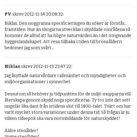
PV
skrev 2012-11-14 20:08:32:
Niklas. Den noggranna specificieringen du söker är förstås... 
framtiden. Hur än skogarna utvecklas i skyddade områdena så 
kommer de alltid att ha högre naturvärden än i det omgivande 
hyggeslandskapet. Att resa tillbaka i tiden till bronsåldern 
bedömer jag som svårt...
Niklas
skrev 2012-11-13 23:47:22:
Jag åsyftade naturvårdare i allmänhet och myndigheter och 
miljöorganisationer i synnerhet. 

Dessutom så behöver ju tidpunkten för de miljö mupparna vill 
återskapa genom skydd noga specificeras. Ty tro inte det sett 
ungefär lika dant från istidens slut till 1800-talet. Tvärt om har 
varit mycket stora variationer under denna tid. Så frågan är ju 
vilken tidsepok ska vara normbildande för naturskyddet? 

Äldre stenålder?

Yngre stenålder?
