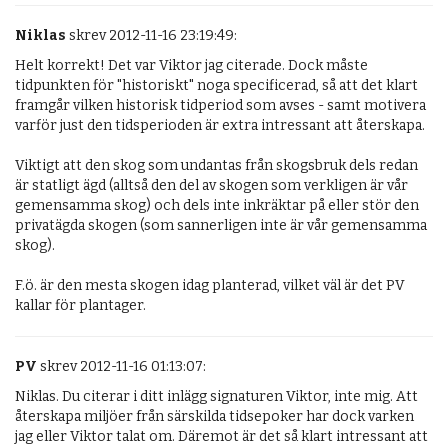
Niklas
skrev 2012-11-16 23:19:49:
Helt korrekt! Det var Viktor jag citerade. Dock måste 
tidpunkten för "historiskt" noga specificerad, så att det klart 
framgår vilken historisk tidperiod som avses - samt motivera 
varför just den tidsperioden är extra intressant att återskapa.

Viktigt att den skog som undantas från skogsbruk dels redan 
är statligt ägd (alltså den del av skogen som verkligen är vår 
gemensamma skog) och dels inte inkräktar på eller stör den 
privatägda skogen (som sannerligen inte är vår gemensamma 
skog). 

F.ö. är den mesta skogen idag planterad, vilket väl är det PV 
kallar för plantager.
PV
skrev 2012-11-16 01:13:07:
Niklas. Du citerar i ditt inlägg signaturen Viktor, inte mig. Att 
återskapa miljöer från särskilda tidsepoker har dock varken 
jag eller Viktor talat om. Däremot är det så klart intressant att 