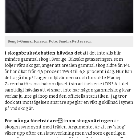
Bengt-Gunnar Jonsson. Foto
:
Sandra Pettersson
I skogsbruksdebatten hävdas det
att det inte alls blir
mindre gammal skog i Sverige. Riksskogstaxeringen, som
följer våra skogar, anger att arealen gammal skog äldre än 140
år har ökat från 4,5 procent 1993 till 6,8 procent i dag. Hur kan
detta gå ihop? Ljuger miljövännerna och försökte Maciej
Zaremba föra oss bakom ljuset i sin artikelserie i DN? Att det
samtidigt hävdas att vi snart inte har någon gammelskog kvar
verkar ju inte gå ihop med den officiella statistiken! Jag tror
dock att motsägelsen snarare speglar en viktig skillnad i synen
på vad skog är.
För många företrädare inom skogsnäringen
är
skogen synonymt med träden. Argumentet är att ny ”skog”
växer upp efter en slutavverkning men vad som egentligen