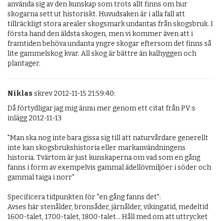
använda sig av den kunskap som trots allt finns om hur 
skogarna sett ut historiskt. Huvudsaken är i alla fall att 
tillräckligt stora arealer skogsmark undantas från skogsbruk. I 
första hand den äldsta skogen, men vi kommer även att i 
framtiden behöva undanta yngre skogar eftersom det finns så 
lite gammelskog kvar. All skog är bättre än kalhyggen och 
plantager.
Niklas
skrev 2012-11-15 21:59:40:
Då förtydligar jag mig ännu mer genom ett citat från PV:s 
inlägg 2012-11-13 

"Man ska nog inte bara gissa sig till att naturvårdare generellt 
inte kan skogsbrukshistoria eller markanvändningens 
historia. Tvärtom är just kunskaperna om vad som en gång 
fanns i form av exempelvis gammal ädellövmiljöer i söder och 
gammal taiga i norr"

Specificera tidpunkten för "en gång fanns det":

Avses här stenålder, bronsåder, järnålder, vikingatid, medeltid 
1600-talet, 1700-talet, 1800-talet... Håll med om att uttrycket 