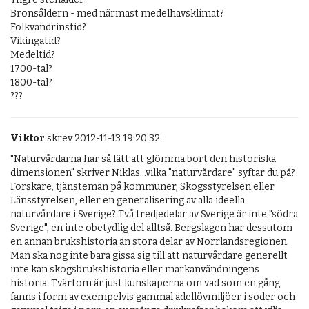
Bronsåldern - med närmast medelhavsklimat?

Folkvandrinstid?

Vikingatid?

Medeltid?

1700-tal?

1800-tal?

???
Viktor
skrev 2012-11-13 19:20:32:
"Naturvårdarna har så lätt att glömma bort den historiska 
dimensionen" skriver Niklas...vilka "naturvårdare" syftar du på? 
Forskare, tjänstemän på kommuner, Skogsstyrelsen eller 
Länsstyrelsen, eller en generalisering av alla ideella 
naturvårdare i Sverige? Två tredjedelar av Sverige är inte "södra 
Sverige", en inte obetydlig del alltså. Bergslagen har dessutom 
en annan brukshistoria än stora delar av Norrlandsregionen. 
Man ska nog inte bara gissa sig till att naturvårdare generellt 
inte kan skogsbrukshistoria eller markanvändningens 
historia. Tvärtom är just kunskaperna om vad som en gång 
fanns i form av exempelvis gammal ädellövmiljöer i söder och 