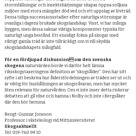
stormfällningar och insektshärjningar skapas öppna solljusa
miljöer med stora mängder död ved och ett uppslag av lövträd.
Dessa tidiga successionsstadier efter naturliga störningar är
ovanliga i dagens brukade skogslandskap. Visst, vi har många
hyggen, men dessa saknar viktiga komponenter typiska för
naturligt unga bestånd. Ett ensidigt fokus på skogar med
riktigt gamla träd är inte tillräckligt om vi vill skydda
skogslandskapets mångfald.
För en fördjupad diskussion om den svenska
skogens
naturvärden borde vi därför helt lämna
riksskogstaxeringens definition av ”skogsålder”. Den har sitt
syfte i att beskriva hur åldersfördelningen av träden ser ut och
är viktig för hushållningen av skogsråvaran, men har mycket
liten relevans för naturvården. Om vi inte inser detta riskerar
debatten att gå vilse och hamna i Nolby och inte i Bergsåker
där den hör hemma.
Bengt-Gunnar Jonsson
Professor i växtekologi vid Mittuniversitetet
Skogsaktuellt
Tel: 019-760 94 10