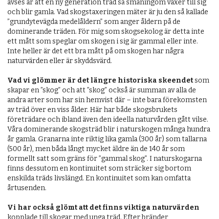
avses är att en ny generation träd så småningom växer till sig
och blir gamla. Vad skogstaxeringen mäter är ju den så kallade
”grundytevägda medelåldern” som anger åldern på de
dominerande träden. För mig som skogsekolog är detta inte
ett mått som speglar om skogen i sig är gammal eller inte.
Inte heller är det ett bra mått på om skogen har några
naturvärden eller är skyddsvärd.
Vad vi glömmer är det längre historiska skeendet
som
skapar en ”skog” och att ”skog” också är summan av alla de
andra arter som har sin hemvist där – inte bara förekomsten
av träd över en viss ålder. Här har både skogsbrukets
företrädare och ibland även den ideella naturvården gått vilse.
Våra dominerande skogsträd blir i naturskogen många hundra
år gamla. Granarna inte riktig lika gamla (300 år) som tallarna
(500 år), men båda långt mycket äldre än de 140 år som
formellt satt som gräns för ”gammal skog”. I naturskogarna
finns dessutom en kontinuitet som sträcker sig bortom
enskilda träds livslängd. En kontinuitet som kan omfatta
årtusenden.
Vi har också glömt att det finns viktiga naturvärden
kopplade till skogar med unga träd. Efter bränder,