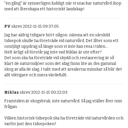
"en gång" är synnerligen luddigt när vi snackar naturvård ihop 
med att återskapa ett historiskt landskap!
PV
skrev 2012-11-15 09:37:05:
Jag har aldrig tidigare hört någon  nämna att en särskild 
tidsepok skulle ha företräde vid naturvård. Det låter som ett 
omöjligt uppdrag så länge som vi inte kan resa i tiden... 

Helt ärligt så förstår jag inte vad Niklas är ute efter?

Det som ska ha företräde vid skydd och restaurering är så 
klart de naturmiljöer som det idag finns lite av, dvs gammal 
skog av alla de slag. I takt med att arealerna minskar så blir det 
allt viktigare och mera värdefullt.
Niklas
skrev 2012-11-15 00:22:03:
Framtiden är skogsbruk, inte naturvård. Så jag ställer åter min 
frågan:

Vilken historisk tidsepok ska ha företräde vid naturvården och 