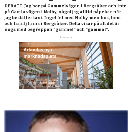
post
KALENDER
DEBATT.
Jag bor på Gammelvägen i Bergsåker och inte
på Gamla vägen i Nolby, något jag alltid påpekar när
MARKNAD
jag beställer taxi. Inget fel med Nolby, men hus, hem
och familj finns i Bergsåker. Detta visar på att det är
PRENUMERERA
noga med begreppen ”gammel” och ”gammal”.
ANNONSERA
OM OSS
BUTIK