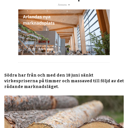
post
KALENDER
MARKNAD
PRENUMERERA
ANNONSERA
OM OSS
BUTIK
Södra har från och med den 18 juni sänkt
virkespriserna på timmer och massaved till följd av det
rådande marknadsläget.