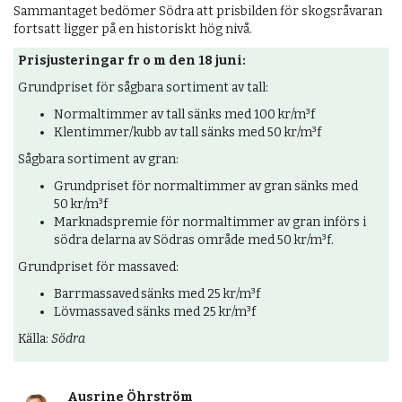
Sammantaget bedömer Södra att prisbilden för skogsråvaran
fortsatt ligger på en historiskt hög nivå.
Prisjusteringar fr o m den 18 juni:
Grundpriset för sågbara sortiment​ av tall:
Normaltimmer av tall​ sänks med 100 kr/m³f
Klentimmer/kubb av tall sänks med 50 kr/m³f
Sågbara sortiment​ av gran:
Grundpriset för normaltimmer av gran​ sänks med
50 kr/m³f
Marknadspremie för normaltimmer av gran införs i
södra delarna av Södras område med 50 kr/m³f.
Grundpriset för massaved:
Barrmassaved sänks med 25 kr/m³f
Lövmassaved​ sänks med 25 kr/m³f
Källa:
Södra
Ausrine Öhrström