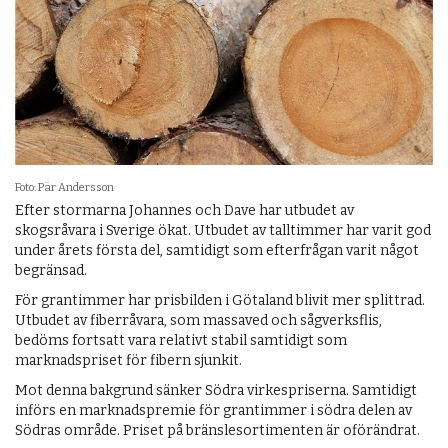
Foto: Pär Andersson
Efter stormarna Johannes och Dave har utbudet av
skogsråvara i Sverige ökat. Utbudet av talltimmer har varit god
under årets första del, samtidigt som efterfrågan varit något
begränsad.
För grantimmer har prisbilden i Götaland blivit mer splittrad.
Utbudet av fiberråvara, som massaved och sågverksflis,
bedöms fortsatt vara relativt stabil samtidigt som
marknadspriset för fibern sjunkit.
Mot denna bakgrund sänker Södra virkespriserna. Samtidigt
införs en marknadspremie för grantimmer i södra delen av
Södras område. Priset på bränslesortimenten är oförändrat.