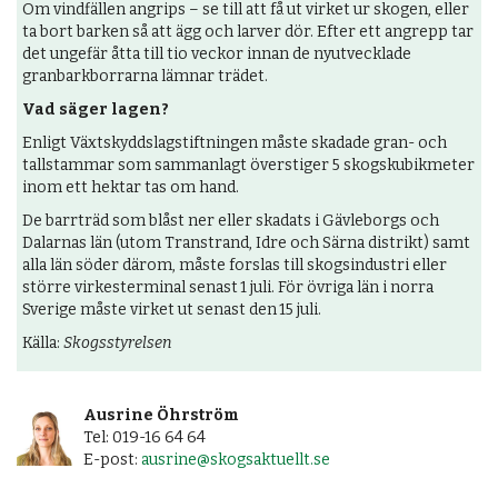
Om vindfällen angrips – se till att få ut virket ur skogen, eller
ta bort barken så att ägg och larver dör. Efter ett angrepp tar
det ungefär åtta till tio veckor innan de nyutvecklade
granbarkborrarna lämnar trädet.
Vad säger lagen?
Enligt Växtskyddslagstiftningen måste skadade gran- och
tallstammar som sammanlagt överstiger 5 skogskubikmeter
inom ett hektar tas om hand.
De barrträd som blåst ner eller skadats i Gävleborgs och
Dalarnas län (utom Transtrand, Idre och Särna distrikt) samt
alla län söder därom, måste forslas till skogsindustri eller
större virkesterminal senast 1 juli. För övriga län i norra
Sverige måste virket ut senast den 15 juli.
Källa:
Skogsstyrelsen
Ausrine Öhrström
Tel: 019-16 64 64
E-post:
ausrine@skogsaktuellt.se