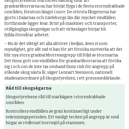
Skogsstyrelsens svärmövervakning visar att
granbarkborrarna nu har börjat flyga i de flesta stormdrabbade
områden, förutom längst i norr. De största fångsterna har
gjorts i Dalarnas och Gävleborgs län där mycket vindfällen
fortfarande ligger kvar. Brist på maskiner och transporter,
otillgängliga skogsvägar och att virkeslager börjar bli
fyllda försvårar arbetet.
– Nu är det viktigt att alla aktörer i kedjan, även vi som
myndighet, gör allt vad vi kan för att försöka motverka att det
blir nya stora granbarkborreangrepp till följd av stormarna.
Det finns gott om vindfällen för granbarkborrarna att föröka
sig i och om de inte tas omhand finns risk för angrepp på
stående skog nästa år, säger Lennart Svensson, nationell
skadesamordnare på Skogsstyrelsen, i ett pressmeddelande.
Råd till skogsägarna
Skogsstyrelsens råd till markägare i stormdrabbade
områden:
Kontrollera vindfällen av gran kontinuerligt under
svärmningsperioden. Ett vanligt tecken på angrepp är små
högar av rödbrunt borrmjöl på stammen.