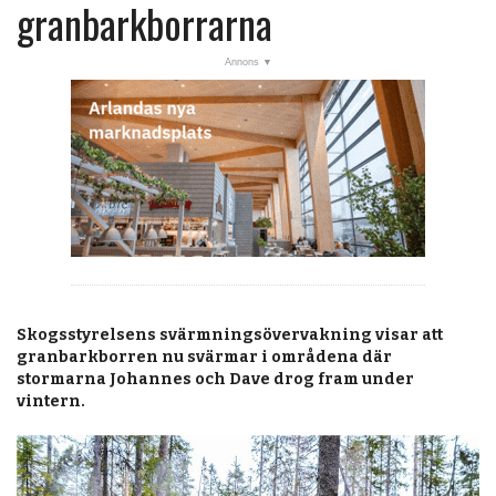
post
granbarkborrarna
KALENDER
MARKNAD
PRENUMERERA
ANNONSERA
OM OSS
BUTIK
Skogsstyrelsens svärmningsövervakning visar att
granbarkborren nu svärmar i områdena där
stormarna Johannes och Dave drog fram under
vintern.