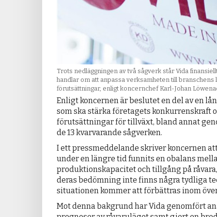
Trots nedläggningen av två sågverk står Vida finansiellt
handlar om att anpassa verksamheten till branschens l
förutsättningar, enligt koncernchef Karl-Johan Löwenad
Enligt koncernen är beslutet en del av en lån
som ska stärka företagets konkurrenskraft 
förutsättningar för tillväxt, bland annat g
de 13 kvarvarande sågverken.
I ett pressmeddelande skriver koncernen att 
under en längre tid funnits en obalans mell
produktionskapacitet och tillgång på råvara, 
deras bedömning inte finns några tydliga te
situationen kommer att förbättras inom över
Mot denna bakgrund har Vida genomfört an
prognoser av råvaruläget samt gjort en bred