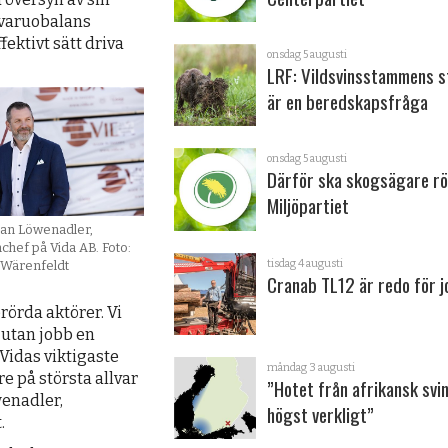
åvaruobalans
fektivt sätt driva
onsdag 5 augusti
LRF: Vildsvinsstammens s
är en beredskapsfråga
onsdag 5 augusti
Därför ska skogsägare rö
Miljöpartiet
han Löwenadler,
hef på Vida AB. Foto:
tisdag 4 augusti
 Wärenfeldt
Cranab TL12 är redo för 
örda aktörer. Vi
utan jobb en
Vidas viktigaste
måndag 3 augusti
re på största allvar
”Hotet från afrikansk svi
wenadler,
högst verkligt”
.