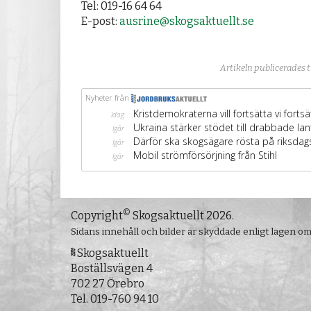
Tel: 019-16 64 64
E-post:
ausrine@skogsaktuellt.se
Artikeln publicerades 
©
Copyright
Skogsaktuellt 2026.
Sidans innehåll och bilder är skyddade enligt lagen o
Skogsaktuellt
Boställsvägen 4
702 27 Örebro
Tel.
019-760 94 10