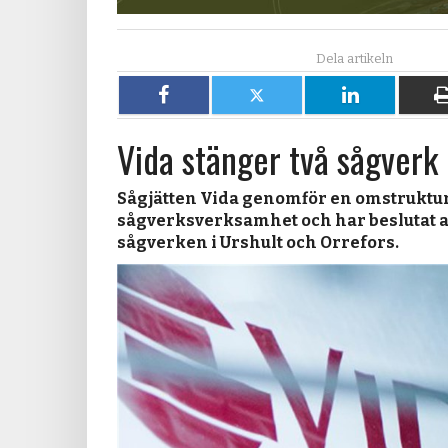
Dela
Dela
Dela
på
på
på
Vida stänger två sågverk
Facebook
X
LinkedIn
Sågjätten Vida genomför en omstruktur
sågverksverksamhet och har beslutat a
sågverken i Urshult och Orrefors.