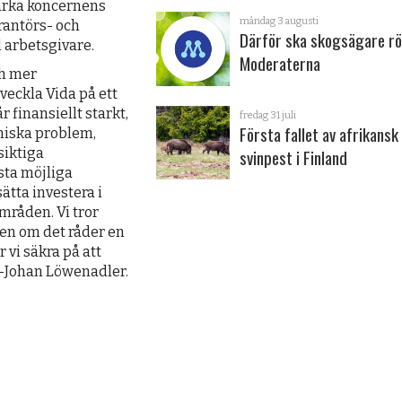
tärka koncernens
måndag 3 augusti
rantörs- och
Därför ska skogsägare rö
 arbetsgivare.
Moderaterna
ch mer
tveckla Vida på ett
r finansiellt starkt,
fredag 31 juli
Första fallet av afrikansk
miska problem,
svinpest i Finland
siktiga
sta möjliga
sätta investera i
mråden. Vi tror
ven om det råder en
 vi säkra på att
rl-Johan Löwenadler.