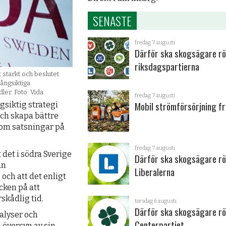
SENASTE
fredag 7 augusti
Därför ska skogsägare rö
riksdagspartierna
 starkt och beslutet
ångsiktiga
ler. Foto: Vida
fredag 7 augusti
Mobil strömförsörjning fr
gsiktig strategi
och skapa bättre
enom satsningar på
fredag 7 augusti
det i södra Sverige
Därför ska skogsägare rö
an
Liberalerna
och att det enligt
cken på att
skådlig tid.
torsdag 6 augusti
Därför ska skogsägare rö
alyser och
Centerpartiet
 översyn av sin