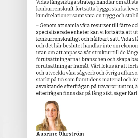
Vidas långsiktiga strategi handlar om att s
konkurrenskraft, fortsätta bygga starka leve
kundrelationer samt vara en trygg och stabil
– Genom att samla våra resurser till färre o
specialiserade enheter kan vi fortsätta att u
konkurrenskraftigt och hållbart sätt. Vida stå
och det här beslutet handlar inte om ekono
utan om att anpassa vår struktur till de lång
förutsättningarna i branschen och skapa bä
förutsättningar framåt. Vårt fokus är att fort
och utveckla våra sågverk och övriga affärso
starkt på trä som framtidens material och ä
avvaktande efterfrågan på trävaror just nu, är
efterfrågan finns där på lång sikt, säger Ka
Ausrine Öhrström