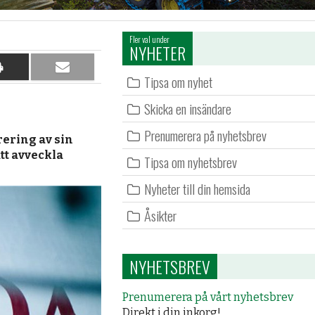
Fler val under
NYHETER
Dela
Dela
Tipsa om nyhet
på
per
papper
e-
Skicka en insändare
post
Prenumerera på nyhetsbrev
ering av sin
tt avveckla
Tipsa om nyhetsbrev
Nyheter till din hemsida
Åsikter
NYHETSBREV
Prenumerera på vårt nyhetsbrev
Direkt i din inkorg!