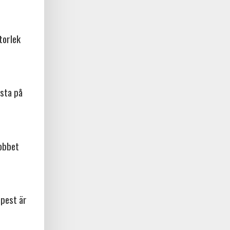
torlek
sta på
jobbet
npest är