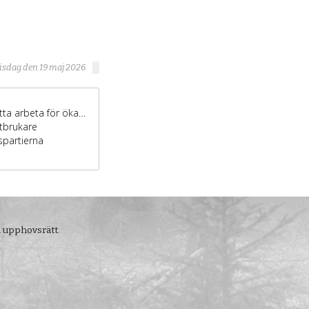
tisdag den 19 maj 2026
m upphovsrätt.