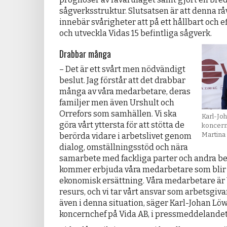
sågverksstruktur. Slutsatsen är att denna r
innebär svårigheter att på ett hållbart och ef
och utveckla Vidas 15 befintliga sågverk.
Drabbar många
– Det är ett svårt men nödvändigt
beslut. Jag förstår att det drabbar
många av våra medarbetare, deras
familjer men även Urshult och
Orrefors som samhällen. Vi ska
Karl-Jo
göra vårt yttersta för att stötta de
koncernc
Martina
berörda vidare i arbetslivet genom
dialog, omställningsstöd och nära
samarbete med fackliga parter och andra ber
kommer erbjuda våra medarbetare som blir 
ekonomisk ersättning. Våra medarbetare är 
resurs, och vi tar vårt ansvar som arbetsgiva
även i denna situation, säger Karl-Johan Lö
koncernchef på Vida AB, i pressmeddelandet