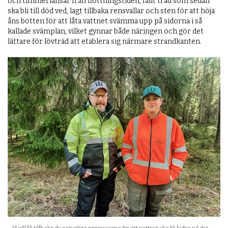
och timmerlänsar från flottningstiden, fällt träd som sedan
ska bli till död ved, lagt tillbaka rensvallar och sten för att höja
åns botten för att låta vattnet svämma upp på sidorna i så
kallade svämplan, vilket gynnar både näringen och gör det
lättare för lövträd att etablera sig närmare strandkanten.