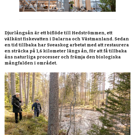
KALENDER
MARKNAD
PRENUMERERA
Djurlångsån är ett biflöde till Hedströmmen, ett
välkänt fiskevatten i Dalarna och Västmanland. Sedan
ANNONSERA
en tid tillbaka har Sveaskog arbetat med att restaurera
en sträcka på 1,6 kilometer längs ån, för att få tillbaka
OM OSS
åns naturliga processer och främja den biologiska
mångfalden i området.
BUTIK