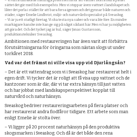
– Vi vill få tillbaka de naturliga processerna för att vattnet ska få bidra på det
sättet det gör med fisk exempelvis. Men vi stoppar även vattnet i landskapet och
låter det porla i stället för att bara forsa igenom och det gynnar både naturen och
städer, säger Emelie Lindkvist, miljö- och naturvårdsspecialist på Sveaskog.
– Vi är ju ett statligt företag. Vi ska testa nya saker och vara lite före. En mindre
markägare kanske inte kan ge sig på något sådant här. Men vi har ju möjligheten
att göra det. Och det tycket jag är kul, säger Jonas Gustavsson,
produktionstekniker Sveaskog.
Ambitionen med restaureringen har även varit att förbättra
förutsättningarna för öringarna som nästan slogs ut under
torkåret 2018.
Vad var det främst ni ville visa upp vid Djurlångsån?
– Det är ett vattendrag som vi i Sveaskog har restaurerat helt i
egen drift. Vi tycker det är roligt att få visa upp vattnet och de
kantzoner som är där, där vi tar extra hänsyn till just vatten
och har jobbat med landskapsperspektivet kopplat till
naturvård och naturhänsyn.
Sveaskog bedriver restaureringsarbeten på flera platser och
har restaurerat andra flodfåror tidigare. Ett arbete som man
enligt Emelie är stolta över.
– Vi ligger på 20 procent naturhänsyn på den produktiva
skogsmarken i Sveaskog. Och då är det både den rena