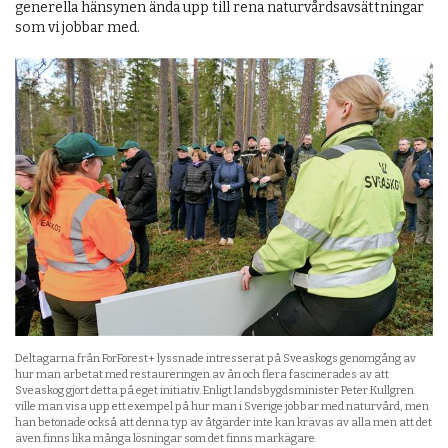
generella hänsynen ända upp till rena naturvårdsavsättningar
som vi jobbar med.
Deltagarna från ForForest+ lyssnade intresserat på Sveaskogs genomgång av
hur man arbetat med restaureringen av ån och flera fascinerades av att
Sveaskog gjort detta på eget initiativ. Enligt landsbygdsminister Peter Kullgren
ville man visa upp ett exempel på hur man i Sverige jobbar med naturvård, men
han betonade också att denna typ av åtgärder inte kan krävas av alla men att det
även finns lika många lösningar som det finns markägare.