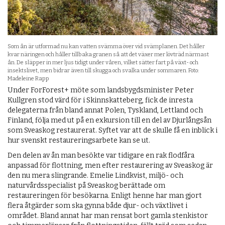
Som ån är utformad nu kan vatten svämma över vid svämplanen. Det håller
kvar näringen och håller tillbaka granen så att det växer mer lövträd närmast
ån. De släpper in mer ljus tidigt under våren, vilket sätter fart på växt- och
insektslivet, men bidrar även till skugga och svalka under sommaren. Foto:
Madeleine Rapp
Under ForForest+ möte som landsbygdsminister Peter
Kullgren stod värd för i Skinnskatteberg, fick de inresta
delegaterna från bland annat Polen, Tyskland, Lettland och
Finland, följa med ut på en exkursion till en del av Djurlångsån
som Sveaskog restaurerat. Syftet var att de skulle få en inblick i
hur svenskt restaureringsarbete kan se ut.
Den delen av ån man besökte var tidigare en rak flodfåra
anpassad för flottning, men efter restaurering av Sveaskog är
den nu mera slingrande. Emelie Lindkvist, miljö- och
naturvårdsspecialist på Sveaskog berättade om
restaureringen för besökarna. Enligt henne har man gjort
flera åtgärder som ska gynna både djur- och växtlivet i
området. Bland annat har man rensat bort gamla stenkistor