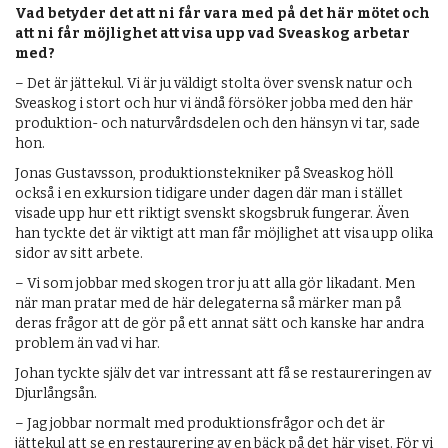
Vad betyder det att ni får vara med på det här mötet och
att ni får möjlighet att visa upp vad Sveaskog arbetar
med?
– Det är jättekul. Vi är ju väldigt stolta över svensk natur och
Sveaskog i stort och hur vi ändå försöker jobba med den här
produktion- och naturvårdsdelen och den hänsyn vi tar, sade
hon.
Jonas Gustavsson, produktionstekniker på Sveaskog höll
också i en exkursion tidigare under dagen där man i stället
visade upp hur ett riktigt svenskt skogsbruk fungerar. Även
han tyckte det är viktigt att man får möjlighet att visa upp olika
sidor av sitt arbete.
– Vi som jobbar med skogen tror ju att alla gör likadant. Men
när man pratar med de här delegaterna så märker man på
deras frågor att de gör på ett annat sätt och kanske har andra
problem än vad vi har.
Johan tyckte själv det var intressant att få se restaureringen av
Djurlångsån.
– Jag jobbar normalt med produktionsfrågor och det är
jättekul att se en restaurering av en bäck på det här viset. För vi