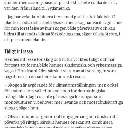
studier med säsongsbaserat praktiskt arbete i olika delar av
världen, från Island till Sydamerika.
– Jag har velat kombinera teori med praktik. Att faktiskt få
plantera, odla och arbeta fysiskt med skog har varit avgörande
för min förståelse av hur skogen både påverkas av och kan
bidra till att möta klimatförändringarna, säger Olivia Ström, i
ett pressmeddelande.
Tidigt intresse
Hennes intresse för skog och natur väcktes tidigt och har
fortsatt att forma både hennes akademiska och yrkesmässiga
vägval. Hon framhåller särskilt vikten av att se skogen som
något mer än enbart en ekonomisk resurs.
– Skogen är avgörande för klimatomställningen, men också
för människors välbefinnande och för den biologiska
mångfalden. Jag tror inte på ensidiga lösningar som
monokulturer, vi behöver mer levande och motståndskraftiga
skogar, säger hon.
– Olivia imponerar genom sitt engagemang och önskan att
påverka på riktigt. Särskilt hennes önskan att kombinera