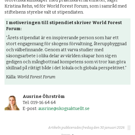
teoretiska kunskaper med praktiska erfarenheter, säger
Kristina Rehn, vd för World Forest Forum, som i samråd med
stiftelsens styrelse valt ut stipendiaten.
I motiveringen till stipendiet skriver World Forest
Forum:
”Årets stipendiat är en inspirerande person som har ett
stort engagemang för skogens förvaltning, återuppbyggnad
och välbefinnande. Genom att varva studier med
säsongsarbete i olika delar av världen skapar hon sig en
gedigen och mångbottnad kompetens som vi tror kan göra
skillnad på riktigt både i det lokala och globala perspektivet.”
Källa:
World Forest Forum
Ausrine Öhrström
Tel: 019-16 64 64
E-post:
ausrine@skogsaktuellt.se
Artikeln publicerades fredag den 30 januari 2026