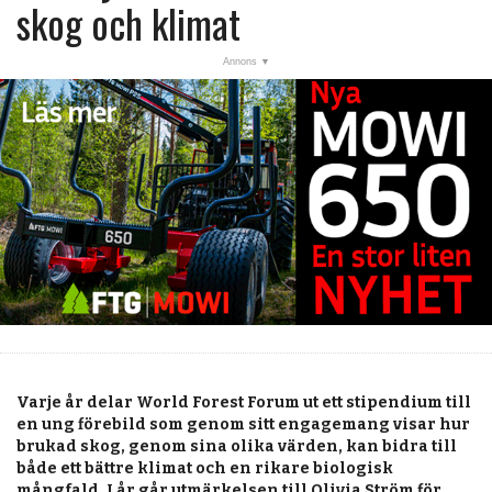
post
skog och klimat
KALENDER
MARKNAD
PRENUMERERA
ANNONSERA
OM OSS
BUTIK
Varje år delar World Forest Forum ut ett stipendium till
en ung förebild som genom sitt engagemang visar hur
brukad skog, genom sina olika värden, kan bidra till
både ett bättre klimat och en rikare biologisk
mångfald. I år går utmärkelsen till Olivia Ström för