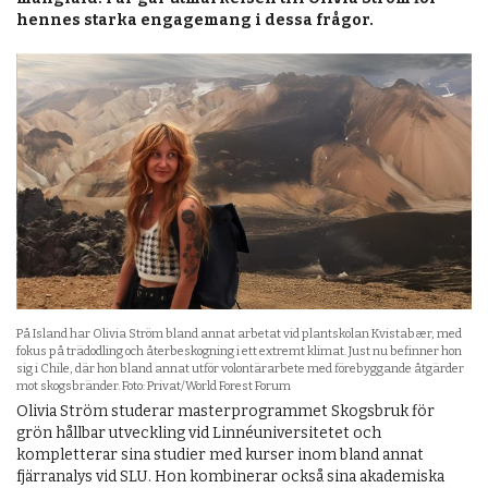
hennes starka engagemang i dessa frågor.
På Island har Olivia Ström bland annat arbetat vid plantskolan Kvistabær, med
fokus på trädodling och återbeskogning i ett extremt klimat. Just nu befinner hon
sig i Chile, där hon bland annat utför volontärarbete med förebyggande åtgärder
mot skogsbränder. Foto: Privat/World Forest Forum
Olivia Ström studerar masterprogrammet Skogsbruk för
grön hållbar utveckling vid Linnéuniversitetet och
kompletterar sina studier med kurser inom bland annat
fjärranalys vid SLU. Hon kombinerar också sina akademiska