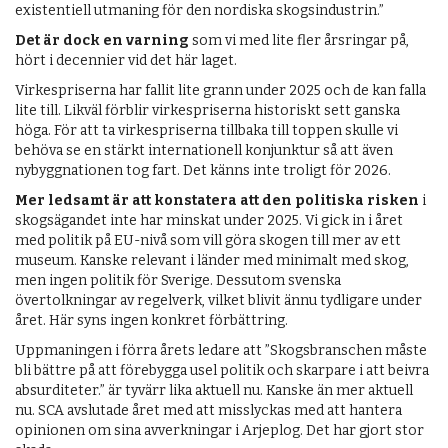
existentiell utmaning för den nordiska skogsindustrin.”
Det är dock en varning
som vi med lite fler årsringar på,
hört i decennier vid det här laget.
Virkespriserna har fallit lite grann under 2025 och de kan falla
lite till. Likväl förblir virkespriserna historiskt sett ganska
höga. För att ta virkespriserna tillbaka till toppen skulle vi
behöva se en stärkt internationell konjunktur så att även
nybyggnationen tog fart. Det känns inte troligt för 2026.
Mer ledsamt är att konstatera att den politiska risken
i
skogsägandet inte har minskat under 2025. Vi gick in i året
med politik på EU-nivå som vill göra skogen till mer av ett
museum. Kanske relevant i länder med minimalt med skog,
men ingen politik för Sverige. Dessutom svenska
övertolkningar av regelverk, vilket blivit ännu tydligare under
året. Här syns ingen konkret förbättring.
Uppmaningen i förra årets ledare att ”Skogsbranschen måste
bli bättre på att förebygga usel politik och skarpare i att beivra
absurditeter.” är tyvärr lika aktuell nu. Kanske än mer aktuell
nu. SCA avslutade året med att misslyckas med att hantera
opinionen om sina avverkningar i Arjeplog. Det har gjort stor