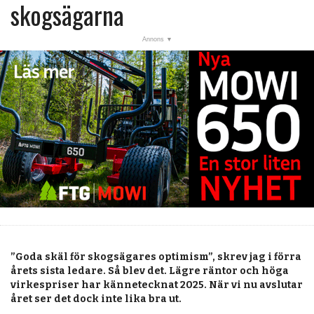
post
skogsägarna
KALENDER
MARKNAD
PRENUMERERA
ANNONSERA
OM OSS
BUTIK
”Goda skäl för skogsägares optimism”, skrev jag i förra
årets sista ledare. Så blev det. Lägre räntor och höga
virkespriser har kännetecknat 2025. När vi nu avslutar
året ser det dock inte lika bra ut.