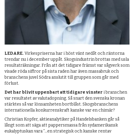
LEDARE.
Virkespriserna har i höst vänt nedåt och räntorna
trendar nu i december uppåt. Skogsindustrin brottas med usla
resultaträkningar. Från att det tidigare främst var sågverk som
visade röda siffror på sista raden har även massabruk och
branschens juvel Södra anslutit till gruppen som går med
förlust.
Det har blivit uppenbart att tidigare vinster
i branschen
var resultatet av valutadopning. Så snart den svenska kronan
stärktes så var lönsamheten bortblåst. Skogsbranschens
internationella konkurrenskraft kanske var en chimär?
Christian Kopfer, aktieanalytiker på Handelsbanken går så
långt som att säga att pappersmassa från sydamerikansk
eukalyptuskan vara ”…en strategisk och kanske rentav