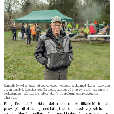
Kenneth Schöld berättar att det var ett gemensamt beslut med klubben att ordna
dagen. Han bjöd även in skogsföretagen, som var på plats och berättade om sina
verksamheter, och han är glad över den fina uppslutningen. Foto: Ausrine
Öhrström
Enligt Kenneth Schöld var detta ett utmärkt tillfälle för folk att
prova på miljöträning med häst, testa olika redskap och lunna
stockar. Han är medlem i Ardenner­­klubben, även om han inte