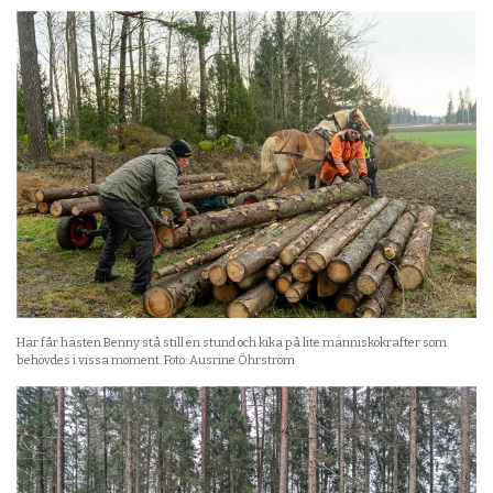
Här får hästen Benny stå still en stund och kika på lite människokrafter som
behövdes i vissa moment. Foto: Ausrine Öhrström