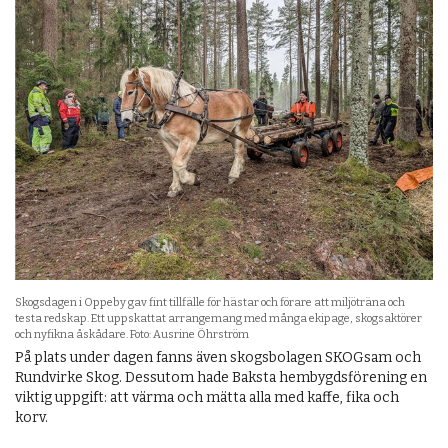
Skogsdagen i Oppeby gav fint tillfälle för hästar och förare att miljöträna och
testa redskap. Ett uppskattat arrangemang med många ekipage, skogsaktörer
och nyfikna åskådare. Foto: Ausrine Öhrström
På plats under dagen fanns även skogs­bolagen SKOGsam och
Rundvirke Skog. Dessutom hade Baksta hembygdsförening en
viktig uppgift: att värma och mätta alla med kaffe, fika och
korv.