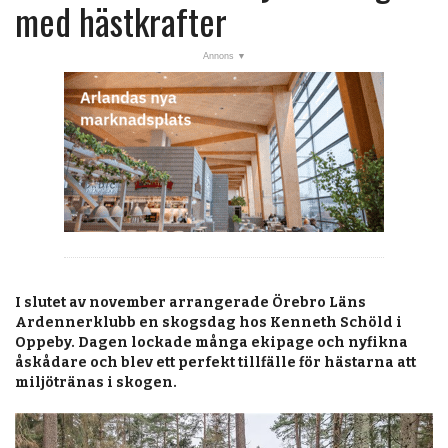
post
med hästkrafter
KALENDER
MARKNAD
PRENUMERERA
ANNONSERA
OM OSS
BUTIK
I slutet av november arrangerade Örebro Läns
Ardennerklubb en skogsdag hos Kenneth Schöld i
Oppeby. Dagen lockade många ekipage och nyfikna
åskådare och blev ett perfekt tillfälle för hästarna att
miljötränas i skogen.