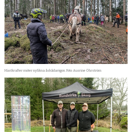
Hästkrafter möter nyfikna åskådarögon. Foto: Ausrine Öhrström