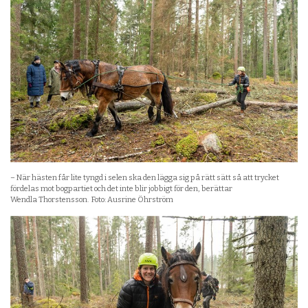
– När hästen får lite tyngd i selen ska den lägga sig på rätt sätt så att trycket
fördelas mot bogpartiet och det inte blir jobbigt för den, berättar
Wendla Thorstensson. Foto: Ausrine Öhrström