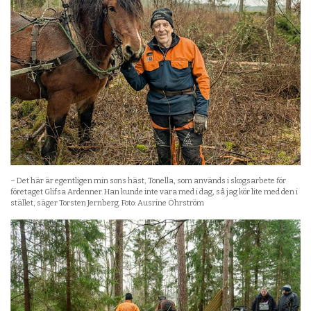
– Det här är egentligen min sons häst, Tonella, som används i skogsarbete för
företaget Glifsa Ardenner. Han kunde inte vara med i dag, så jag kör lite med den i
stället, säger Torsten Jernberg. Foto: Ausrine Öhrström