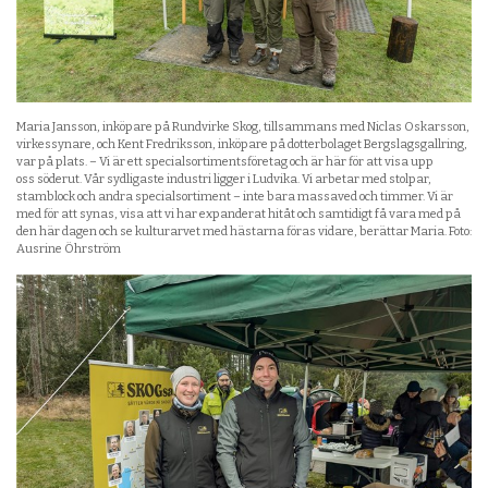
Maria Jansson, inköpare på Rundvirke Skog, tillsammans med Niclas Oskarsson,
virkessynare, och Kent Fredriksson, inköpare på dotterbolaget Bergslagsgallring,
var på plats. – Vi är ett specialsortimentsföretag och är här för att visa upp
oss söderut. Vår sydligaste industri ligger i Ludvika. Vi arbetar med stolpar,
stamblock och andra specialsortiment – inte bara massaved och timmer. Vi är
med för att synas, visa att vi har expanderat hitåt och samtidigt få vara med på
den här dagen och se kulturarvet med hästarna föras vidare, berättar Maria. Foto:
Ausrine Öhrström