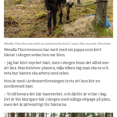
Wendla Thorstensson med sin nordsvenska häst Caxxa. Foto: Ausrine Öhrström
Wendla Thorstensson har varit med sin pappa som kört
hästar i skogen sedan hon var liten.
– Jag har kört mycket häst, men i skogen finns det alltid mer
att lära. Man behöver planera, välja vilken väg man ska ta och
veta hur hästen ska arbeta med selen.
Hon är med i Ardenner­föreningen trots att hon kör en
nordsvensk häst.
– Vi vill bevara det här hantverket, och därför är vi här i dag.
Det är lite klurigare här i skogen med många ekipage på plats,
men det är jättenyttigt för hästarna.