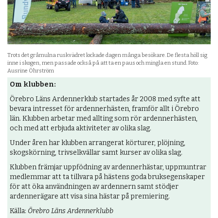
Trots det gråmulna ruskvädret lockade dagen många besökare. De flesta höll sig
inne i skogen, men passade också på att ta en paus och mingla en stund. Foto:
Ausrine Öhrström
Om klubben:
Örebro Läns Ardennerklub startades år 2008 med syfte att
bevara intresset för ardennerhästen, framför allt i Örebro
län. Klubben arbetar med allting som rör ardennerhästen,
och med att erbjuda aktiviteter av olika slag.
Under åren har klubben arrangerat körturer, plöjning,
skogskörning, trivselkvällar samt kurser av olika slag.
Klubben främjar uppfödning av ardennerhästar, uppmuntrar
medlemmar att ta tillvara på hästens goda bruksegenskaper
för att öka användningen av ardennern samt stödjer
ardennerägare att visa sina hästar på premiering.
Källa:
Örebro Läns Ardennerklubb