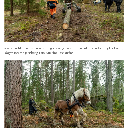
– Hästar blir mer och mer vanliga i skogen – så länge det inte är för långt att köra,
säger Torsten Jernberg. Foto: Ausrine Öhrström