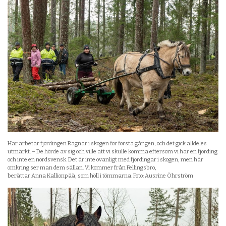
Här arbetar fjordingen Ragnar i skogen för första gången, och det gick alldeles
utmärkt. – De hörde av sig och ville att vi skulle komma eftersom vi har en fjording
och inte en nordsvensk. Det är inte ovanligt med fjordingar i skogen, men här
omkring ser man dem sällan. Vi kommer från Fellingsbro,
berättar Anna Kallionpää, som höll i tömmarna. Foto: Ausrine Öhrström