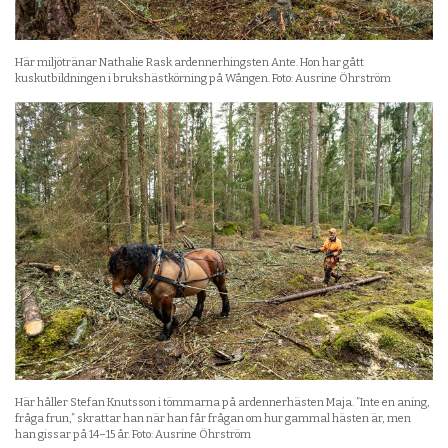
Här miljötränar Nathalie Rask ardennerhingsten Ante. Hon har gått
kuskutbildningen i brukshästkörning på Wången. Foto: Ausrine Öhrström
Här håller Stefan Knutsson i tömmarna på ardennerhästen Maja. ”Inte en aning,
fråga frun,” skrattar han när han får frågan om hur gammal hästen är, men
han gissar på 14–15 år. Foto: Ausrine Öhrström