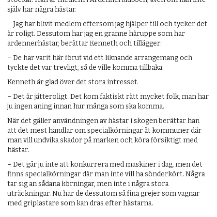
själv har några hästar.
– Jag har blivit medlem eftersom jag hjälper till och tycker det
är roligt. Dessutom har jag en granne häruppe som har
ardennerhästar, berättar Kenneth och tillägger:
– De har varit här förut vid ett liknande arrangemang och
tyckte det var trevligt, så de ville komma tillbaka.
Kenneth är glad över det stora intresset.
– Det är jätteroligt. Det kom faktiskt rätt mycket folk, man har
ju ingen aning innan hur många som ska komma.
När det gäller användningen av hästar i skogen berättar han
att det mest handlar om specialkörningar åt kommuner där
man vill undvika skador på marken och köra försiktigt med
hästar.
– Det går ju inte att konkurrera med maskiner i dag, men det
finns specialkörningar där man inte vill ha sönderkört. Några
tar sig an sådana körningar, men inte i några stora
uträckningar. Nu har de dessutom så fina grejer som vagnar
med griplastare som kan dras efter hästarna.