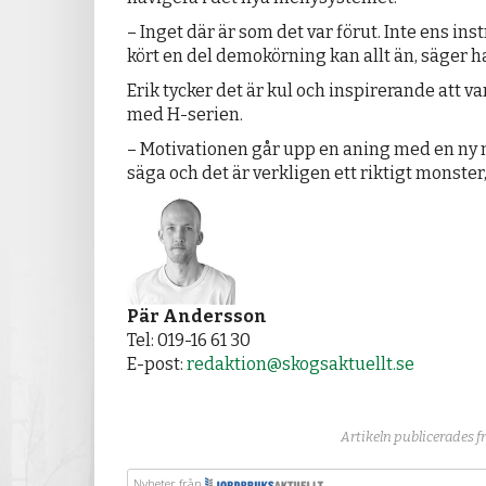
– Inget där är som det var förut. Inte ens in
kört en del demokörning kan allt än, säger h
Erik tycker det är kul och inspirerande att var
med H-serien.
– Motivationen går upp en aning med en ny
säga och det är verkligen ett riktigt monster
Pär Andersson
Tel: 019-16 61 30
E-post:
redaktion@skogsaktuellt.se
Artikeln publicerades 