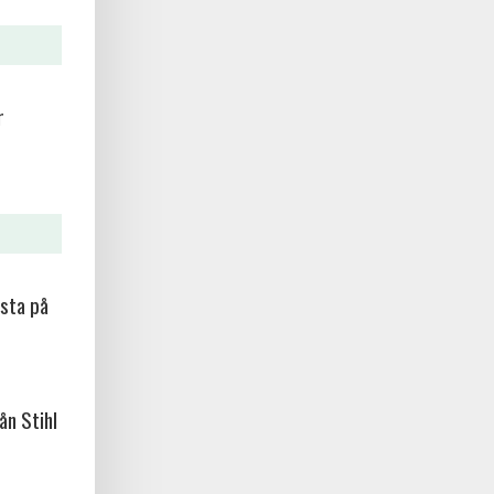
r
sta på
ån Stihl