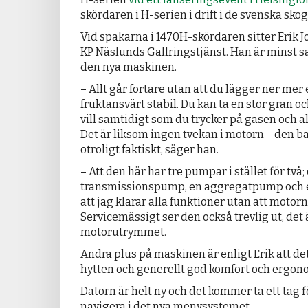
skördaren i H-serien i drift i de svenska sko
Vid spakarna i 1470H-skördaren sitter Erik J
KP Näslunds Gallringstjänst. Han är minst 
den nya maskinen.
– Allt går fortare utan att du lägger ner mer
fruktansvärt stabil. Du kan ta en stor gran 
vill samtidigt som du trycker på gasen och al
Det är liksom ingen tvekan i motorn – den bar
otroligt faktiskt, säger han.
– Att den här har tre pumpar i stället för två;
transmissionspump, en aggregatpump och 
att jag klarar alla funktioner utan att motorn
Servicemässigt ser den också trevlig ut, det ä
motorutrymmet.
Andra plus på maskinen är enligt Erik att det 
hytten och generellt god komfort och ergon
Datorn är helt ny och det kommer ta ett tag fö
navigera i det nya menysystemet.