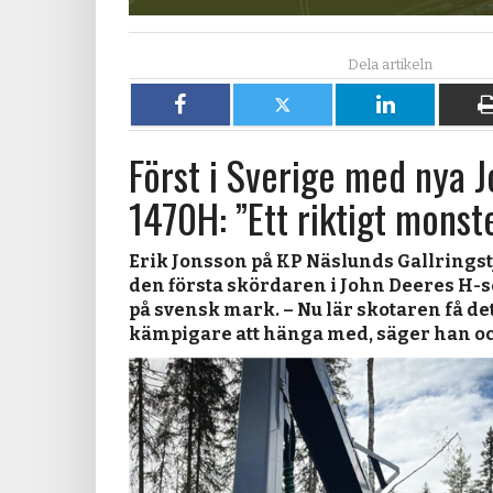
Dela
Dela
Dela
på
på
på
Först i Sverige med nya 
Facebook
X
LinkedIn
1470H: ”Ett riktigt monst
Erik Jonsson på KP Näslunds Gallringstj
den första skördaren i John Deeres H-se
på svensk mark. – Nu lär skotaren få de
kämpigare att hänga med, säger han oc