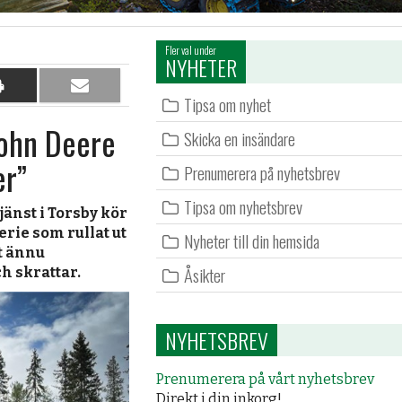
Fler val under
NYHETER
Dela
Dela
Tipsa om nyhet
på
per
John Deere
papper
e-
Skicka en insändare
post
er”
Prenumerera på nyhetsbrev
Tipsa om nyhetsbrev
änst i Torsby kör
rie som rullat ut
Nyheter till din hemsida
t ännu
Åsikter
h skrattar.
NYHETSBREV
Prenumerera på vårt nyhetsbrev
Direkt i din inkorg!