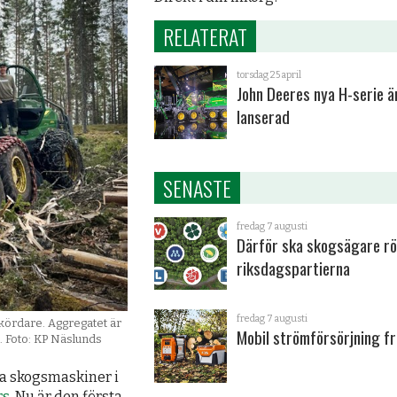
RELATERAT
torsdag 25 april
John Deeres nya H-serie ä
lanserad
SENASTE
fredag 7 augusti
Därför ska skogsägare rö
riksdagspartierna
fredag 7 augusti
kördare. Aggregatet är
Mobil strömförsörjning fr
t. Foto: KP Näslunds
ya skogsmaskiner i
rs
. Nu är den första