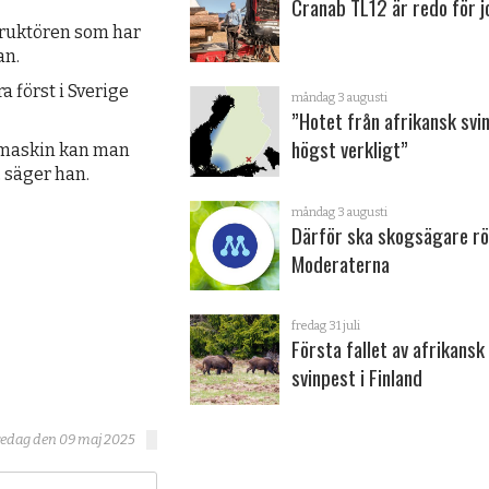
Cranab TL12 är redo för 
struktören som har
an.
a först i Sverige
måndag 3 augusti
”Hotet från afrikansk svi
högst verkligt”
 maskin kan man
, säger han.
måndag 3 augusti
Därför ska skogsägare rö
Moderaterna
fredag 31 juli
Första fallet av afrikansk
svinpest i Finland
fredag den 09 maj 2025