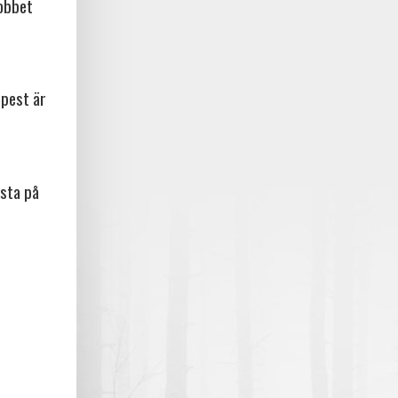
jobbet
npest är
sta på