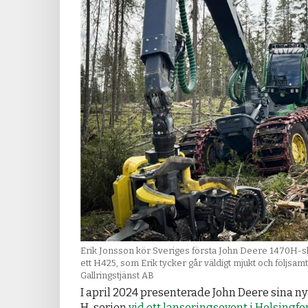
Erik Jonsson kör Sveriges första John Deere 1470H-s
ett H425, som Erik tycker går väldigt mjukt och följsam
Gallringstjänst AB
I april 2024 presenterade John Deere sina n
H-serien
vid ett lanseringsevent i Helsingfo