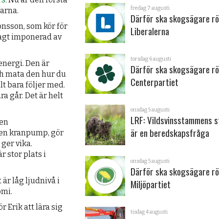
fredag 7 augusti
garna.
Därför ska skogsägare rö
onsson, som kör för
Liberalerna
sagt imponerad av
torsdag 6 augusti
 energi. Den är
Därför ska skogsägare rö
och mata den hur du
Centerpartiet
lt bara följer med.
a går. Det är helt
onsdag 5 augusti
LRF: Vildsvinsstammens s
 en
är en beredskapsfråga
en kranpump, gör
 ger vika.
r stor plats i
onsdag 5 augusti
Därför ska skogsägare rö
är låg ljudnivå i
Miljöpartiet
omi.
r Erik att lära sig
tisdag 4 augusti