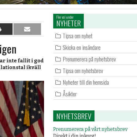
Fler val under
NYHETER
Dela
Dela
Tipsa om nyhet
på
per
 igen
papper
e-
Skicka en insändare
post
Prenumerera på nyhetsbrev
r inte fallit i god
lationstal ikväll
Tipsa om nyhetsbrev
Nyheter till din hemsida
Åsikter
NYHETSBREV
Prenumerera på vårt nyhetsbrev
Direkt i din inkorg!