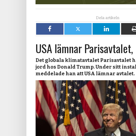
Dela
Dela
Dela
på
på
på
USA lämnar Parisavtalet,
Facebook
X
LinkedIn
Det globala klimatavtalet Parisavtalet ha
jord hos Donald Trump. Under sitt instal
meddelade han att USA lämnar avtalet.