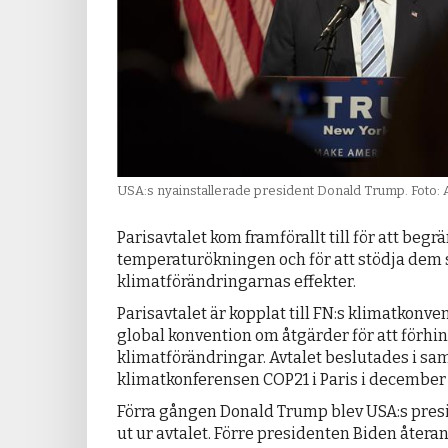
USA:s nyainstallerade president Donald Trump. Foto: 
Parisavtalet kom framförallt till för att beg
temperaturökningen och för att stödja dem
klimatförändringarnas effekter.
Parisavtalet är kopplat till FN:s klimatkonv
global konvention om åtgärder för att förhi
klimatförändringar. Avtalet beslutades i 
klimatkonferensen COP21 i Paris i december
Förra gången Donald Trump blev USA:s pres
ut ur avtalet. Förre presidenten Biden återan