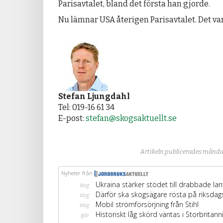
Parisavtalet, bland det första han gjorde.
Nu lämnar USA återigen Parisavtalet. Det var
Stefan Ljungdahl
Tel: 019-16 61 34
E-post:
stefan@skogsaktuellt.se
Artikeln publicerades månda