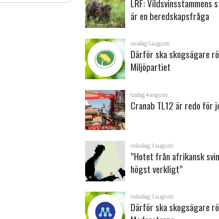
LRF: Vildsvinsstammens s
är en beredskapsfråga
onsdag 5 augusti
Därför ska skogsägare rö
Miljöpartiet
tisdag 4 augusti
Cranab TL12 är redo för 
måndag 3 augusti
”Hotet från afrikansk svi
högst verkligt”
måndag 3 augusti
Därför ska skogsägare rö