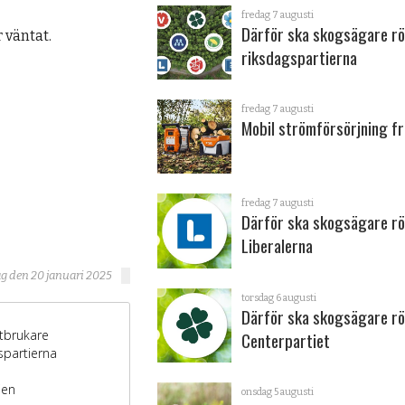
fredag 7 augusti
Därför ska skogsägare rö
 väntat.
riksdagspartierna
fredag 7 augusti
Mobil strömförsörjning fr
fredag 7 augusti
Därför ska skogsägare rö
Liberalerna
g den 20 januari 2025
torsdag 6 augusti
Därför ska skogsägare rö
Centerpartiet
onsdag 5 augusti