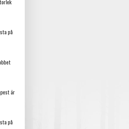
torlek
sta på
jobbet
npest är
sta på