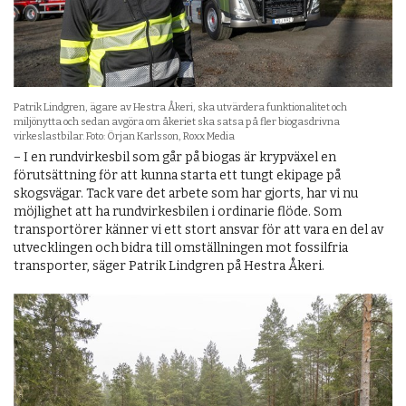
Patrik Lindgren, ägare av Hestra Åkeri, ska utvärdera funktionalitet och
miljönytta och sedan avgöra om åkeriet ska satsa på fler biogasdrivna
virkeslastbilar. Foto: Örjan Karlsson, Roxx Media
− I en rundvirkesbil som går på biogas är krypväxel en
förutsättning för att kunna starta ett tungt ekipage på
skogsvägar. Tack vare det arbete som har gjorts, har vi nu
möjlighet att ha rundvirkesbilen i ordinarie flöde. Som
transportörer känner vi ett stort ansvar för att vara en del av
utvecklingen och bidra till omställningen mot fossilfria
transporter, säger Patrik Lindgren på Hestra Åkeri.