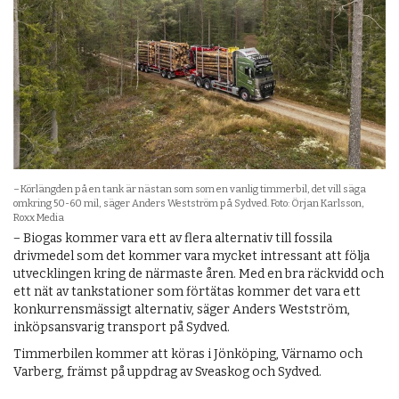
− Körlängden på en tank är nästan som som en vanlig timmerbil, det vill säga
omkring 50-60 mil, säger Anders Westström på Sydved. Foto: Örjan Karlsson,
Roxx Media
− Biogas kommer vara ett av flera alternativ till fossila
drivmedel som det kommer vara mycket intressant att följa
utvecklingen kring de närmaste åren. Med en bra räckvidd och
ett nät av tankstationer som förtätas kommer det vara ett
konkurrensmässigt alternativ, säger Anders Westström,
inköpsansvarig transport på Sydved.
Timmerbilen kommer att köras i Jönköping, Värnamo och
Varberg, främst på uppdrag av Sveaskog och Sydved.