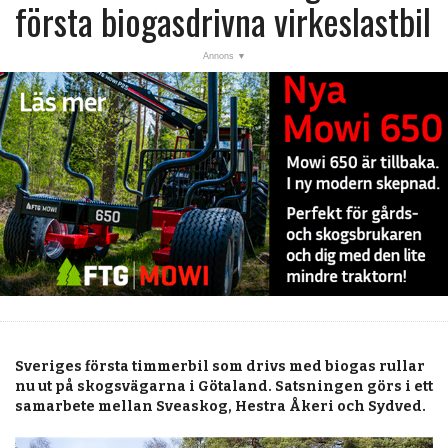
post
första biogasdrivna virkeslastbil
KALENDER
MARKNAD
PRENUMERERA
ANNONSERA
OM OSS
BUTIK
Sveriges första timmerbil som drivs med biogas rullar
nu ut på skogsvägarna i Götaland. Satsningen görs i ett
samarbete mellan Sveaskog, Hestra Åkeri och Sydved.