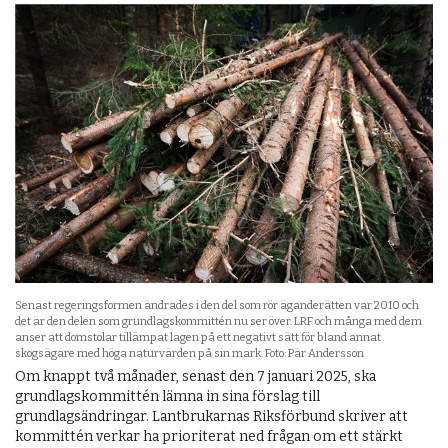
Senast regeringsformen ändrades i den del som rör äganderätten var 2010 och
det är den delen som grundlagskommittén nu ser över. LRF och många med dem
anser att domstolar tillämpat lagen på ett negativt sätt för bland annat
skogsägare med höga naturvärden på sin mark. Foto: Pär Andersson
Om knappt två månader, senast den 7 januari 2025, ska
grundlagskommittén lämna in sina förslag till
grundlagsändringar. Lantbrukarnas Riksförbund skriver att
kommittén verkar ha prioriterat ned frågan om ett stärkt