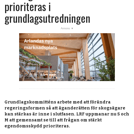
post
prioriteras i
KALENDER
grundlagsutredningen
MARKNAD
PRENUMERERA
ANNONSERA
OM OSS
BUTIK
Grundlagskommitténs arbete med att förändra
regeringsformen så att äganderätten för skogsägare
kan stärkas är inne i slutfasen. LRF uppmanar nu S och
M att gemensamt se till att frågan om stärkt
egendomsskydd prioriteras.