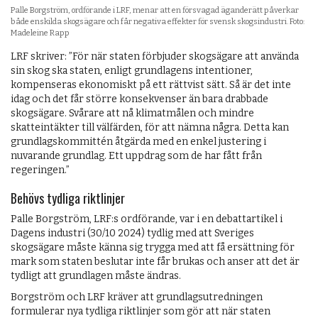
Palle Borgström, ordförande i LRF, menar att en försvagad äganderätt påverkar
både enskilda skogsägare och får negativa effekter för svensk skogsindustri. Foto:
Madeleine Rapp
LRF skriver: ”För när staten förbjuder skogsägare att använda
sin skog ska staten, enligt grundlagens intentioner,
kompenseras ekonomiskt på ett rättvist sätt. Så är det inte
idag och det får större konsekvenser än bara drabbade
skogsägare. Svårare att nå klimatmålen och mindre
skatteintäkter till välfärden, för att nämna några. Detta kan
grundlagskommittén åtgärda med en enkel justering i
nuvarande grundlag. Ett uppdrag som de har fått från
regeringen.”
Behövs tydliga riktlinjer
Palle Borgström, LRF:s ordförande, var i en debattartikel i
Dagens industri (30/10 2024) tydlig med att Sveriges
skogsägare måste känna sig trygga med att få ersättning för
mark som staten beslutar inte får brukas och anser att det är
tydligt att grundlagen måste ändras.
Borgström och LRF kräver att grundlagsutredningen
formulerar nya tydliga riktlinjer som gör att när staten