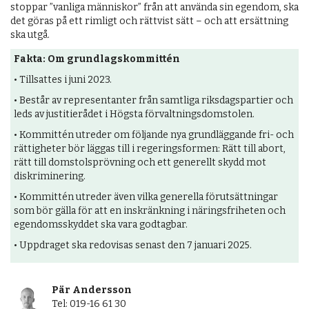
stoppar ”vanliga människor” från att använda sin egendom, ska
det göras på ett rimligt och rättvist sätt – och att ersättning
ska utgå.
Fakta: Om grundlagskommittén
• Tillsattes i juni 2023.
• Består av representanter från samtliga riksdagspartier och
leds av justitierådet i Högsta förvaltningsdomstolen.
• Kommittén utreder om följande nya grundläggande fri- och
rättigheter bör läggas till i regeringsformen: Rätt till abort,
rätt till domstolsprövning och ett generellt skydd mot
diskriminering.
• Kommittén utreder även vilka generella förutsättningar
som bör gälla för att en inskränkning i näringsfriheten och
egendomsskyddet ska vara godtagbar.
• Uppdraget ska redovisas senast den 7 januari 2025.
Pär Andersson
Tel: 019-16 61 30