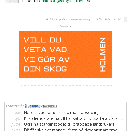
E-post:
redaktion@skogsaktuellt.se
Artikeln publicerades onsdag den 02 oktober 2024