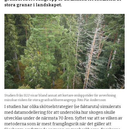
stora granar i landskapet.
Studien från SLU visar bland annat att kortare omloppstider för avverkning
minskar risken för stora granbarkborreangrepp. Foto: Pär Andersson
I studien har olika skötselstrategier (se faktaruta) simulerats
med datamodellering för att undersöka hur skogen skulle
utvecklas under de närmsta 70 åren. Syftet var att se vilken av
metoderna som är mest framgångsrik när det gäller att