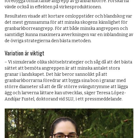
förebygga omfattande angrepp av granbarkborre. Forskarna
vävde också in effekten på virkesproduktionen.
Resultaten visade att kortare omloppstider och blandskog var
det mest gynnsamma för att minska skogens känslighet för
granbarkborreangrepp. För att både minska angreppen och
samtidigt kunna maximera avverkningen var en inblandning av
de övriga strategierna den bästa metoden.
Variation är viktigt
− Vi simulerade olika skötselstrategier och såg då att det bästa
sättet att bemöta angreppen är att minska antalet stora
granar i landskapet. Det här beror sannolikt på att
granbarkborrarna föredrar att bygga sina bon i granar med
större diameter så att de får större svängutrymme att lägga
ägg och larverna lättare kan utvecklas, säger Teresa López-
Andújar Fustel, doktorand vid SLU, i ett pressmeddelande.