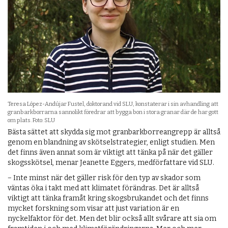
Teresa López-Andújar Fustel, doktorand vid SLU, konstaterar i sin avhandling att
granbarkborrarna sannolikt föredrar att bygga bon i stora granar där de har gott
om plats. Foto: SLU
Bästa sättet att skydda sig mot granbarkborreangrepp är alltså
genom en blandning av skötselstrategier, enligt studien. Men
det finns även annat som är viktigt att tänka på när det gäller
skogsskötsel, menar Jeanette Eggers, medförfattare vid SLU.
− Inte minst när det gäller risk för den typ av skador som
väntas öka i takt med att klimatet förändras. Det är alltså
viktigt att tänka framåt kring skogsbrukandet och det finns
mycket forskning som visar att just variation är en
nyckelfaktor för det. Men det blir också allt svårare att sia om