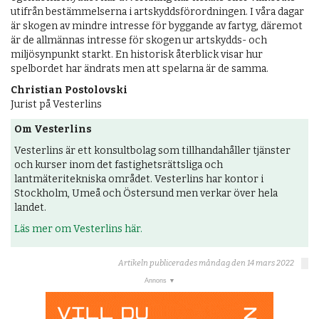
utifrån bestämmelserna i artskyddsförordningen. I våra dagar
är skogen av mindre intresse för byggande av fartyg, däremot
är de allmännas intresse för skogen ur artskydds- och
miljösynpunkt starkt. En historisk återblick visar hur
spelbordet har ändrats men att spelarna är de samma.
Christian Postolovski
Jurist på Vesterlins
Om Vesterlins
Vesterlins är ett konsultbolag som tillhandahåller tjänster
och kurser inom det fastighetsrättsliga och
lantmäteritekniska området. Vesterlins har kontor i
Stockholm, Umeå och Östersund men verkar över hela
landet.
Läs mer om Vesterlins här.
Artikeln publicerades måndag den 14 mars 2022