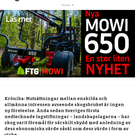
post
KALENDER
MARKNAD
PRENUMERERA
ANNONSERA
OM OSS
BUTIK
Krönika: Motsättningar mellan enskilda och
allmänna intressen avseende skogsbruket är ingen
ny företeelse. Ända sedan Sveriges första
nedtecknade lagstiftningar – landskapslagarna – har
skog varit föremål för särskilt skydd med anledning av
dess ekonomiska värde såväl som dess värde i form av
virke.