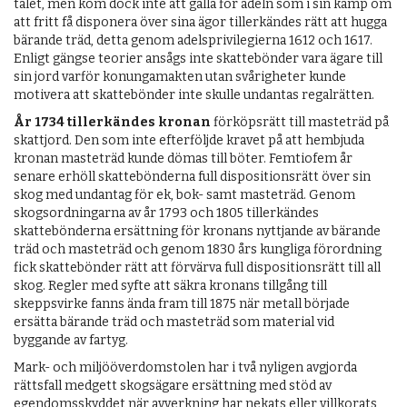
talet, men kom dock inte att gälla för adeln som i sin kamp om
att fritt få disponera över sina ägor tillerkändes rätt att hugga
bärande träd, detta genom adelsprivilegierna 1612 och 1617.
Enligt gängse teorier ansågs inte skattebönder vara ägare till
sin jord varför konungamakten utan svårigheter kunde
motivera att skattebönder inte skulle undantas regalrätten.
År 1734 tillerkändes kronan
förköpsrätt till masteträd på
skattjord. Den som inte efterföljde kravet på att hembjuda
kronan masteträd kunde dömas till böter. Femtiofem år
senare erhöll skattebönderna full dispositionsrätt över sin
skog med undantag för ek, bok- samt masteträd. Genom
skogsordningarna av år 1793 och 1805 tillerkändes
skattebönderna ersättning för kronans nyttjande av bärande
träd och masteträd och genom 1830 års kungliga förordning
fick skattebönder rätt att förvärva full dispositionsrätt till all
skog. Regler med syfte att säkra kronans tillgång till
skeppsvirke fanns ända fram till 1875 när metall började
ersätta bärande träd och masteträd som material vid
byggande av fartyg.
Mark- och miljööverdomstolen har i två nyligen avgjorda
rättsfall medgett skogsägare ersättning med stöd av
egendomsskyddet när avverkning har nekats eller villkorats