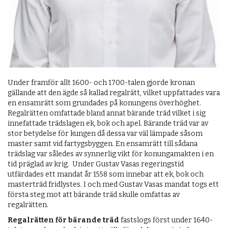
Under framför allt 1600- och 1700-talen gjorde kronan
gällande att den ägde så ­kallad regalrätt, vilket uppfattades vara
en ensamrätt som grundades på konungens överhöghet.
Regalrätten omfattade bland annat bärande träd vilket i sig
innefattade trädslagen ek, bok och apel. Bärande träd var av
stor betydelse för kungen då dessa var väl lämpade såsom
master samt vid fartygsbyggen. En ensamrätt till sådana
trädslag var således av synnerlig vikt för konunga­makten i en
tid präglad av krig. Under Gustav Vasas regeringstid
utfärdades ett mandat år 1558 som innebar att ek, bok och
masterträd fridlystes. I och med Gustav Vasas mandat togs ett
första steg mot att bärande träd skulle omfattas av
regalrätten.
Regalrätten för bärande träd
fastslogs först under 1640-