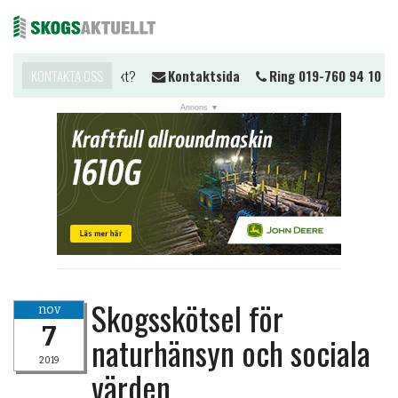
Vill du komma i kontakt?
KONTAKTA OSS
Kontaktsida
Ring 019-760 94 10
Me
Skogsskötsel för
nov
7
naturhänsyn och sociala
2019
värden