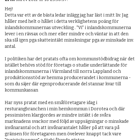
Hej!

Detta var ett av de bästa ledar inlägg jag har läst i mitt liv. Jag 
håller med helt o hållet i detta verklighetens poäng för 
inlandskommunernas utveckling . "Vi" i inlandskommunerna 
lever i en rävsax och mer eller mindre och väntar in att den 
ska slå igen pga skatteintäkt minskningar pga av minskade inv. 
antal.

I politiken har det pratats ofta om kommunstödbidrag när det 
istället behövs stöd för företags o studie underlättande för 
inlandskommunerna i Värmland till norra Lappland och 
produktionsstöd av hemma producerandet i kommunerna - 
som du säjer där egenproducerande del stannar kvar till 
kommunkassan

Har nyss pratat med en småföretagare idag i 
resturangbranchen i min hemkommun i Dorotea och där 
pessimisten klargjordes av mindre intäkt i de svåra 
marknadens svackor med följd av uppsägningar o minskade 
invånarantal och att invånarantalet håller på att vara på 
gränsen för företagaren men övelever knappt tack vare 