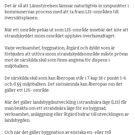
Det är så att Länsstyrelsen lämnar naturligtvis in synpunkter i 
kommunernas process med att ta fram LIS-områden till 
översiktsplanen. 

När ett område pekas ut som LIS-område innebär det inte att 
strandskyddet inom området upphävs överhuvudtaget. 

Varje verksamhet, byggnation, åtgärd och dylikt som är 
förbjuden att utföra inom strandskyddsområde måste prövas 
mot de särskilda skäl som finns angivna för dispens i 
miljöbalken. 

De särskilda skäl som kan åberopas står i 7 kap 18 c punkt 1-6 
och d §§ miljöbalken. Det sistnämnda kan åberopas om det 
gäller ett LIS- område. 

När det gäller landsbygdsutveckling i strandnära läge (LIS) får 
man beakta om ett strandnära läge för en byggnad, 
verksamhet, anläggning eller åtgärd bidrar till utvecklingen av 
landsbygden. 

Och när det gäller byggnation av enstaka en- eller två 