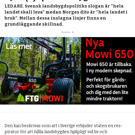
post
KALENDER
LEDARE.
Svensk landsbygdspolitiks slogan är ”hela
landet skall leva” medan Norges dito är ”hela landet i
MARKNAD
bruk”. Mellan dessa inslagna linjer finns en
grundläggande skillnad.
PRENUMERERA
ANNONSERA
OM OSS
BUTIK
Den kan beskrivas som att i Sverige erbjuder staten en res­
pirator för att hålla landsbygden hjälpligt vid liv och