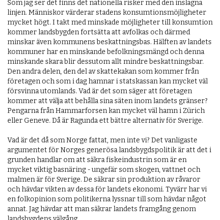
Som jag ser det finns det nationella risker med den inslagna
linjen. Människor värderar stadens konsumtionsmöjligheter
mycket högt. I takt med minskade möjligheter till konsumtion
kommer landsbygden fortsätta att av­folkas och därmed
minskar även kommunens beskattningsbas. Hälften av landets
kommuner har en minskande befolkningsmängd och denna
minskande skara blir dessutom allt mindre beskattningsbar.
Den andra delen, den del av skattekakan som kommer från
företagen och som i dag hamnar i stats­kassan kan mycket väl
försvinna utomlands. Vad är det som säger att företagen
kommer att välja att behålla sina säten inom landets gränser?
Pengarna från Hammarforsen kan mycket väl hamn i Zürich
eller Geneve. Då är Ragunda ett bättre alternativ för Sverige.
Vad är det då som Norge fattat, men inte vi? Det vanligaste
argumentet för Norges generösa landsbygdspolitik är att det i
grunden handlar om att säkra fiskeindustrin som är en
mycket viktig basnäring - ungefär som skogen, vattnet och
malmen är för Sverige. De säkrar sin produktion av råvaror
och hävdar vikten av dessa för landets ekonomi. Tyvärr har vi
en folkopinion som politikerna lyssnar till som hävdar något
annat. Jag hävdar att man säkrar landets framgång genom
landsbygdens välgång.