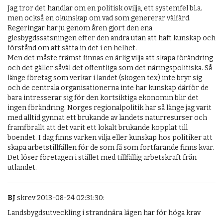
Jag tror det handlar om en politisk ovilja, ett systemfel bl.a. 
men också en okunskap om vad som genererar välfärd. 
Regeringar har ju genom åren gjort den ena 
glesbygdssatsningen efter den andra utan att haft kunskap och 
förstånd om att sätta in det i en helhet. 

Men det måste främst finnas en ärlig vilja att skapa förändring 
och det gäller såväl det offentliga som det näringspolitiska. Så 
länge företag som verkar i landet (skogen tex) inte bryr sig 
och de centrala organisationerna inte har kunskap därför de 
bara intresserar sig för den kortsiktiga ekonomin blir det 
ingen förändring. Norges regionalpolitik har så länge jag varit 
med alltid gynnat ett brukande av landets naturresurser och 
framförallt att det varit ett lokalt brukande kopplat till 
boendet. I dag finns varken vilja eller kunskap hos politiker att 
skapa arbetstillfällen för de som få som fortfarande finns kvar. 
Det löser företagen i stället med tillfällig arbetskraft från 
utlandet.
BJ
skrev 2013-08-24 02:31:30:
Landsbygdsutveckling i strandnära lägen har för höga krav
