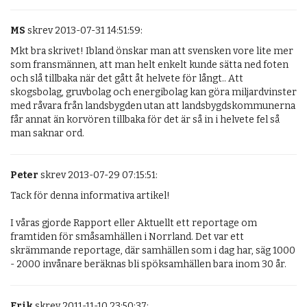
MS
skrev 2013-07-31 14:51:59:
Mkt bra skrivet! Ibland önskar man att svensken vore lite mer 
som fransmännen, att man helt enkelt kunde sätta ned foten 
och slå tillbaka när det gått åt helvete för långt.. Att 
skogsbolag, gruvbolag och energibolag kan göra miljardvinster 
med råvara från landsbygden utan att landsbygdskommunerna 
får annat än korvören tillbaka för det är så in i helvete fel så 
man saknar ord.
Peter
skrev 2013-07-29 07:15:51:
Tack för denna informativa artikel!

I våras gjorde Rapport eller Aktuellt ett reportage om 
framtiden för småsamhällen i Norrland. Det var ett 
skrämmande reportage, där samhällen som i dag har, säg 1000 
- 2000 invånare beräknas bli spöksamhällen bara inom 30 år.
Erik
skrev 2011-11-10 23:50:37: