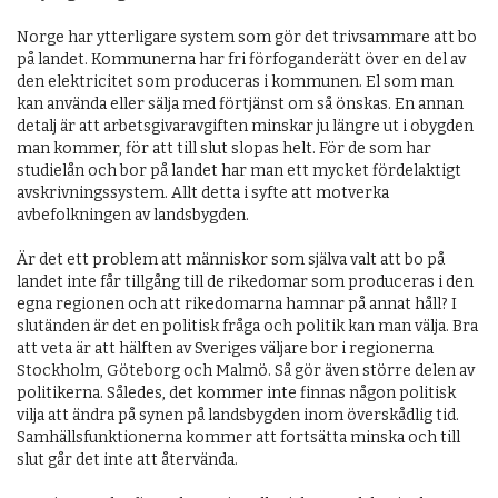
Norge har ytterligare system som gör det trivsammare att bo
på landet. Kommunerna har fri förfoganderätt över en del av
den elektricitet som produceras i kommunen. El som man
kan använda eller sälja med förtjänst om så önskas. En annan
detalj är att arbetsgivaravgiften minskar ju längre ut i obygden
man kommer, för att till slut slopas helt. För de som har
studielån och bor på landet har man ett mycket fördelaktigt
avskrivningssystem. Allt detta i syfte att motverka
avbefolkningen av landsbygden.
Är det ett problem att människor som själva valt att bo på
landet inte får tillgång till de rike­domar som produceras i den
egna regionen och att rikedomarna hamnar på annat håll? I
slutänden är det en politisk fråga och politik kan man välja. Bra
att veta är att hälften av Sveriges väljare bor i regionerna
Stockholm, Göteborg och Malmö. Så gör även större delen av
politikerna. Således, det kommer inte finnas någon politisk
vilja att ändra på synen på landsbygden inom överskådlig tid.
Samhällsfunktionerna kommer att fortsätta min­ska och till
slut går det inte att återvända.