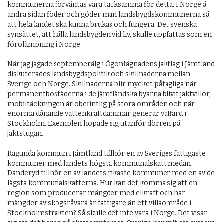
kommunerna förväntas vara tacksamma för detta. I Norge å
andra sidan föder och göder man landsbygdskommunerna så
att hela landet ska kunna brukas och fungera. Det svenska
synsättet, att hålla landsbygden vid liv, skulle uppfattas som en
förolämpning i Norge.
När jag jagade septemberälg i Ögonfägnadens jaktlag i Jämtland
diskuterades landsbygdspolitik och skillnaderna mellan
Sverige och Norge. Skillnaderna blir mycket påtagliga när
permanentbostäderna i de jämtländska byarna blivit jaktvillor,
mobiltäckningen är obefintlig på stora områden och när
enorma dånande vattenkraftdammar generar välfärd i
Stockholm. Exemplen hopade sig utanför dörren på
jaktstugan.
Ragunda kommun i Jämtland tillhör en av Sveriges fattigaste
kommuner med landets högsta kommunalskatt medan
Danderyd tillhör en av landets rikaste kommuner med en av de
lägsta kommunalskatterna. Hur kan det komma sig att en
region som producerar mängder med elkraft och har
mängder av skogsråvara är fattigare än ett villaområde i
Stockholmstrakten? Så skulle det inte vara i Norge. Det visar