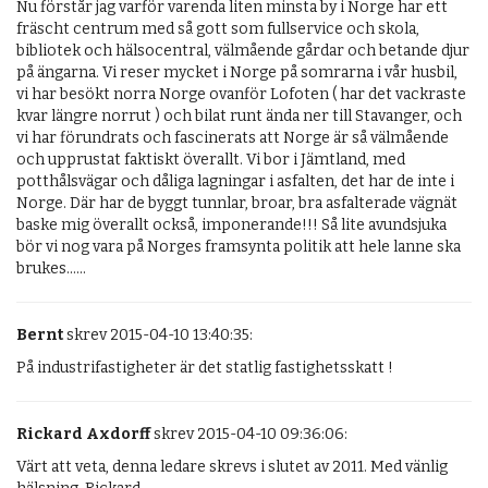
Nu förstår jag varför varenda liten minsta by i Norge har ett 
fräscht centrum med så gott som fullservice och skola, 
bibliotek och hälsocentral, välmående gårdar och betande djur 
på ängarna. Vi reser mycket i Norge på somrarna i vår husbil, 
vi har besökt norra Norge ovanför Lofoten ( har det vackraste 
kvar längre norrut ) och bilat runt ända ner till Stavanger, och 
vi har förundrats och fascinerats att Norge är så välmående 
och upprustat faktiskt överallt. Vi bor i Jämtland, med 
potthålsvägar och dåliga lagningar i asfalten, det har de inte i 
Norge. Där har de byggt tunnlar, broar, bra asfalterade vägnät 
baske mig överallt också, imponerande!!! Så lite avundsjuka 
bör vi nog vara på Norges framsynta politik att hele lanne ska 
brukes......
Bernt
skrev 2015-04-10 13:40:35:
På industrifastigheter är det statlig fastighetsskatt !
Rickard Axdorff
skrev 2015-04-10 09:36:06:
Värt att veta, denna ledare skrevs i slutet av 2011. Med vänlig 