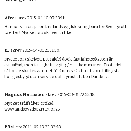
hälsning, Rickard
Afre
skrev 2015-04-10 07:33:11:
Här har vi facit på en bra landsbygdslösning,bara för Sverige att 
ta efter! Mycket bra skriven artikel!
EL
skrev 2015-04-01 21:51:30:
Mycket bra skrivet. Ett sakfel dock: fastighetsskatten är 
avskaffad, men fastighetsavgift går till kommunen. Trots det 
så borde skattesystemet förändras så att det vore billigast att 
bo i glesbygd utan service och dyrast att bo i Danderyd
Magnus Malmsten
skrev 2015-03-31 22:35:18:
Mycket träffsäker artikel!

www.landsbygdspartiet.orgS
PB
skrev 2014-05-19 23:32:48: