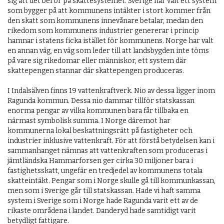
sig att det beror på skattesystemet. Sverige har valt ett system
som bygger på att kommunens intäkter i stort kommer från
den skatt som kommunens innevånare betalar, medan den
rikedom som kommunens industrier genererar i princip
hamnar i statens ficka istället för kommunens. Norge har valt
en annan väg, en väg som leder till att landsbygden inte töms
på vare sig rikedomar eller människor, ett system där
skattepengen stannar där skattepengen produceras.
I Indalsälven finns 19 vattenkraftverk. Nio av dessa ligger inom
Ragunda kommun. Dessa nio dammar tillför statskassan
enorma pengar av vilka kommunen bara får tillbaka en
närmast symbolisk summa. I Norge där­emot har
kommunerna lokal beskattningsrätt på fastigheter och
industrier inklusive vattenkraft. För att förstå betydelsen kan i
sammanhanget nämnas att vattenkraften som produceras i
jämtländska Hammarforsen ger cirka 30 miljoner bara i
fastighetsskatt, ungefär en tredjedel av kommunens totala
skatteintäkt. Pengar som i Norge skulle gå till kommunkassan,
men som i Sverige går till stats­kassan. Hade vi haft samma
system i Sverige som i Norge hade Ragunda varit ett av de
rikaste områdena i landet. Danderyd hade samtidigt varit
betydligt fattigare.