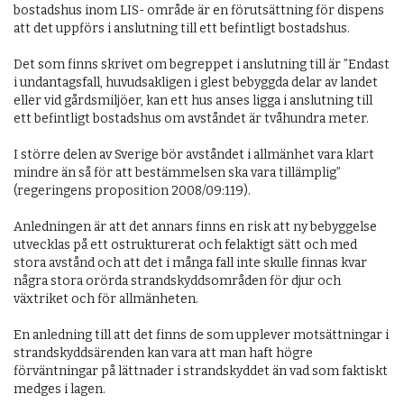
bostadshus inom LIS- område är en förutsättning för dispens 
att det uppförs i anslutning till ett befintligt bostadshus. 

Det som finns skrivet om begreppet i anslutning till är ”Endast 
i undantagsfall, huvudsakligen i glest bebyggda delar av landet 
eller vid gårdsmiljöer, kan ett hus anses ligga i anslutning till 
ett befintligt bostadshus om avståndet är tvåhundra meter. 

I större delen av Sverige bör avståndet i allmänhet vara klart 
mindre än så för att bestämmelsen ska vara tillämplig” 
(regeringens proposition 2008/09:119). 

Anledningen är att det annars finns en risk att ny bebyggelse 
utvecklas på ett ostrukturerat och felaktigt sätt och med 
stora avstånd och att det i många fall inte skulle finnas kvar 
några stora orörda strandskyddsområden för djur och 
växtriket och för allmänheten. 

En anledning till att det finns de som upplever motsättningar i 
strandskyddsärenden kan vara att man haft högre 
förväntningar på lättnader i strandskyddet än vad som faktiskt 
medges i lagen.