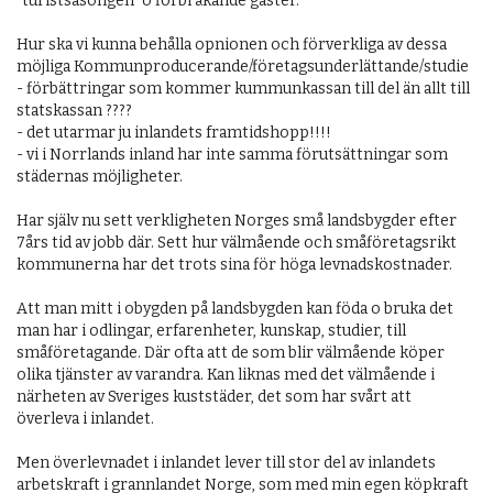
"turistsäsongen" o förbi åkande gäster. 

Hur ska vi kunna behålla opnionen och förverkliga av dessa 
möjliga Kommunproducerande/företagsunderlättande/studie 
- förbättringar som kommer kummunkassan till del än allt till 
statskassan ???? 

- det utarmar ju inlandets framtidshopp!!!!

- vi i Norrlands inland har inte samma förutsättningar som 
städernas möjligheter.

Har själv nu sett verkligheten Norges små landsbygder efter 
7års tid av jobb där. Sett hur välmående och småföretagsrikt 
kommunerna har det trots sina för höga levnadskostnader.

Att man mitt i obygden på landsbygden kan föda o bruka det 
man har i odlingar, erfarenheter, kunskap, studier, till 
småföretagande. Där ofta att de som blir välmående köper 
olika tjänster av varandra. Kan liknas med det välmående i 
närheten av Sveriges kuststäder, det som har svårt att 
överleva i inlandet.

Men överlevnadet i inlandet lever till stor del av inlandets 
arbetskraft i grannlandet Norge, som med min egen köpkraft 