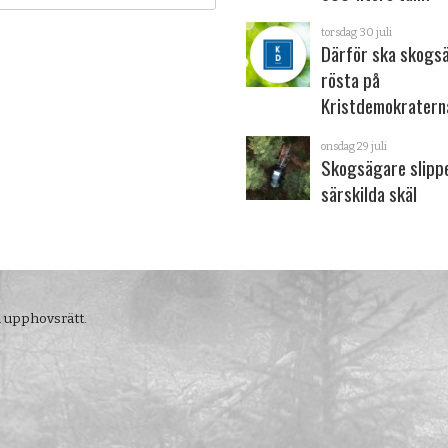
torsdag 30 juli
Därför ska skogs
rösta på
Kristdemokratern
onsdag 29 juli
Skogsägare slipp
särskilda skäl
m upphovsrätt.