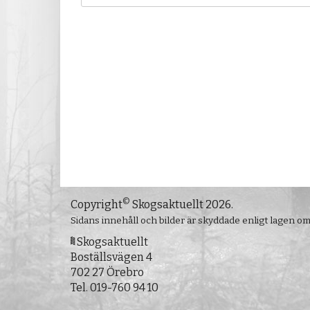
©
Copyright
Skogsaktuellt 2026.
Sidans innehåll och bilder är skyddade enligt lagen o
Skogsaktuellt
Boställsvägen 4
702 27 Örebro
Tel.
019-760 94 10