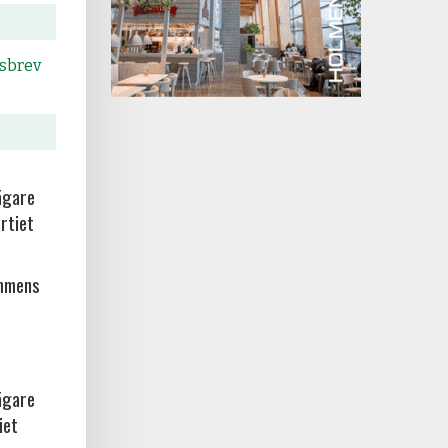
tsbrev
ägare
rtiet
ammens
ägare
iet