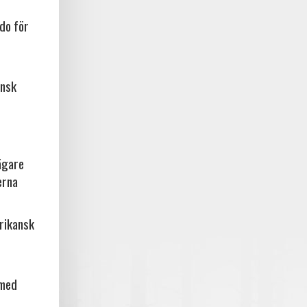
do för
ansk
ägare
erna
frikansk
 med