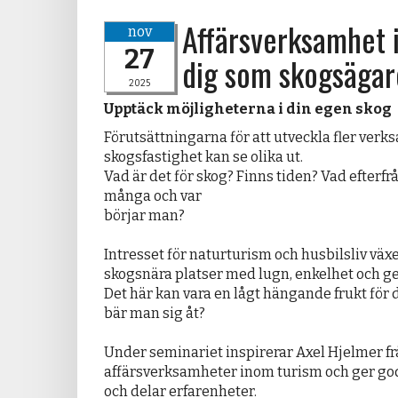
Affärsverksamhet 
nov
27
dig som skogsäga
2025
Upptäck möjligheterna i din egen skog
Förutsättningarna för att utveckla fler verk
skogsfastighet kan se olika ut.
Vad är det för skog? Finns tiden? Vad efterfr
många och var
börjar man?
Intresset för naturturism och husbilsliv växer
skogsnära platser med lugn, enkelhet och ge
Det här kan vara en lågt hängande frukt för
bär man sig åt?
Under seminariet inspirerar Axel Hjelmer fr
affärsverksamheter inom turism och ger god
och delar erfarenheter.