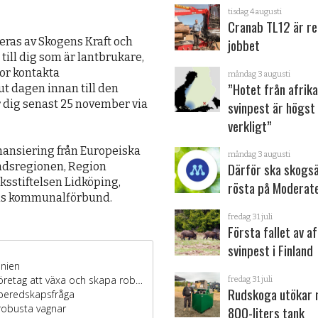
tisdag 4 augusti
Cranab TL12 är re
jobbet
eras av Skogens Kraft och
till dig som är lantbrukare,
gor kontakta
måndag 3 augusti
”Hotet från afrik
t dagen innan till den
svinpest är högst
r dig senast 25 november via
verkligt”
ansiering från Europeiska
måndag 3 augusti
Därför ska skogs
andsregionen, Region
ksstiftelsen Lidköping,
rösta på Moderat
als kommunalförbund.
fredag 31 juli
Första fallet av a
svinpest i Finland
fredag 31 juli
Rudskoga utökar
800-liters tank