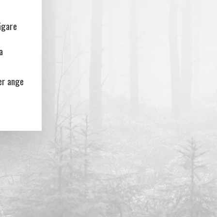
ägare
a
er ange