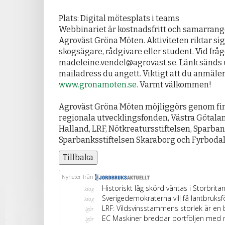
Plats: Digital mötesplats i teams
Webbinariet är kostnadsfritt och samarrang
Agroväst Gröna Möten. Aktiviteten riktar sig 
skogsägare, rådgivare eller student. Vid frå
madeleine.vendel@agrovast.se. Länk sänds u
mailadress du angett. Viktigt att du anmäle
www.gronamoten.se
. Varmt välkommen!
Agroväst Gröna Möten möjliggörs genom fin
regionala utvecklingsfonden, Västra Götal
Halland, LRF, Nötkreatursstiftelsen, Sparban
Sparbanksstiftelsen Skaraborg och Fyrbod
Tillbaka