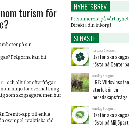
NYHETSBREV
inom turism för
re?
Prenumerera på vårt nyhe
Direkt i din inkorg!
SENASTE
samheter på sin
torsdag 6 augusti
Därför ska skogs
ågas? Frågorna kan bli
rösta på Centerpa
onsdag 5 augusti
LRF: Vildsvinsst
 – och allt fler efterfrågar
storlek är en
nuin miljö för övernattning.
 dig som skogsägare, men hur
beredskapsfråga
onsdag 5 augusti
Därför ska skogs
ån Eremit-app till enkla
a exempel, praktiska råd
rösta på Miljöpart