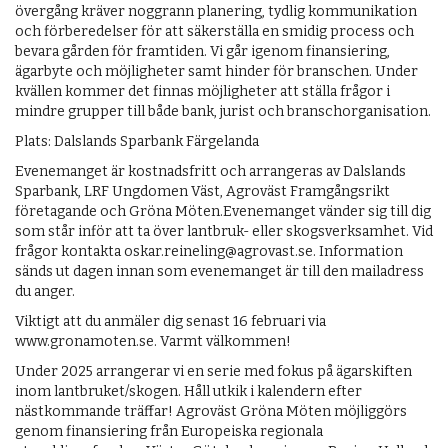
övergång kräver noggrann planering, tydlig kommunikation
och förberedelser för att säkerställa en smidig process och
bevara gården för framtiden. Vi går igenom finansiering,
ägarbyte och möjligheter samt hinder för branschen. Under
kvällen kommer det finnas möjligheter att ställa frågor i
mindre grupper till både bank, jurist och branschorganisation.
Plats: Dalslands Sparbank Färgelanda
Evenemanget är kostnadsfritt och arrangeras av Dalslands
Sparbank, LRF Ungdomen Väst, Agroväst Framgångsrikt
företagande och Gröna Möten.Evenemanget vänder sig till dig
som står inför att ta över lantbruk- eller skogsverksamhet. Vid
frågor kontakta oskar.reineling@agrovast.se. Information
sänds ut dagen innan som evenemanget är till den mailadress
du anger.
Viktigt att du anmäler dig senast 16 februari via
www.gronamoten.se. Varmt välkommen!
Under 2025 arrangerar vi en serie med fokus på ägarskiften
inom lantbruket/skogen. Håll utkik i kalendern efter
nästkommande träffar! Agroväst Gröna Möten möjliggörs
genom finansiering från Europeiska regionala