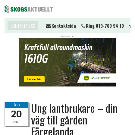
ll du komma i kontakt?
KONTAKTA OSS
Kontaktsida
Ring 019-760 94 10
T
Me
NYHETER
JOBB
KALENDER
MARKNAD
PRENUMERERA
ANNONSERA
Ung lantbrukare – din
feb
OM OSS
20
väg till gården
BUTIK
2025
Färgelanda