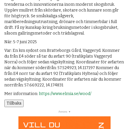
trenderna och innovationerna inom modernt skogsbruk.
Upplev mullret från skördare, skotare och lunnare som går
för högtryck. Se småskaliga sågverk,
markberedningsutrustning, drönare och timmerbilar i full
drift. Få ny kunskap kring brukningsmetoder i skogsbruket,
såsom gallringsmetoder och trädslagsval.
När: 5-7 juni 2025
Var: En km sydost om Bratteborgs Gård, Vaggeryd. Kommer
du från E4 söder så tar du avfart 90 (trafikplats Vaggeryd
Norra) och följer sedan vägskyltning. Koordinater för avfarten
när du kommer söderifrån: 57.524923, 14.117197 Kommer du
från E4 norr tar du avfart 92 (Trafikplats Hyltena) och följer
sedan vägskyltning. Koordinater för avfarten när du kommer
norrifrån: 57.669222, 14.174831
Mer information:
https://www.elmia.se/wood/
Tillbaka