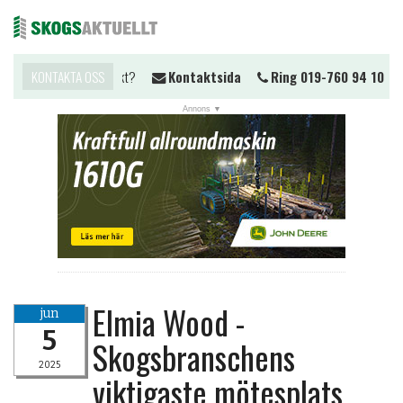
Vill du komma i kontakt?
KONTAKTA OSS
Kontaktsida
Ring 019-760 94 10
Me
Elmia Wood -
jun
5
Skogsbranschens
2025
viktigaste mötesplats