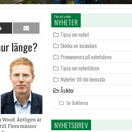
Fler val under
NYHETER
Dela
Dela
Tipsa om nyhet
på
per
hur länge?
papper
e-
Skicka en insändare
post
Prenumerera på nyhetsbrev
.
Tipsa om nyhetsbrev
Nyheter till din hemsida
Åsikter
Se åsikterna
ia Wood. Äntligen är
NYHETSBREV
ill. Flera mässor