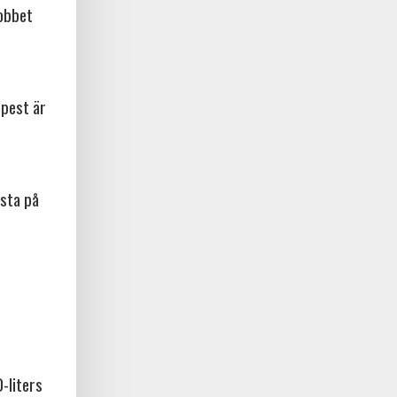
jobbet
npest är
sta på
-liters