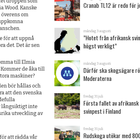
 det droppen som
Cranab TL12 är redo för 
mia Wood. Kanske
a överens om
n uppkomna
ranschen.
måndag 3 augusti
”Hotet från afrikansk svi
e för att uppnå
högst verkligt”
ra det. Det är sen
omma till Elmia
måndag 3 augusti
Därför ska skogsägare rö
 Kommer de åka till
stora maskiner?
Moderaterna
en bör hållas och
era att den svenska
fredag 31 juli
defulla
Första fallet av afrikansk
långsiktigt inte
svinpest i Finland
rika utveckling av
fredag 31 juli
Rudskoga utökar med 800
ör att rädda vår