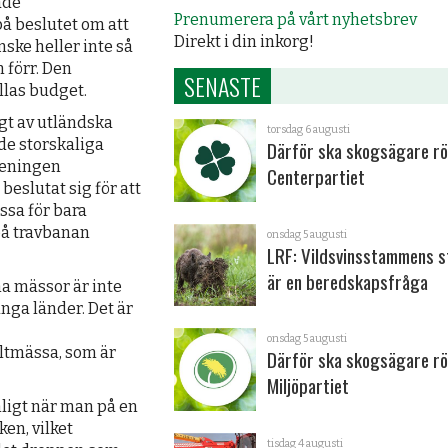
ade
Prenumerera på vårt nyhetsbrev
på beslutet om att
Direkt i din inkorg!
ke heller inte så
 förr. Den
SENASTE
llas budget.
gt av utländska
torsdag 6 augusti
de storskaliga
Därför ska skogsägare rö
öreningen
Centerpartiet
slutat sig för att
ssa för bara
på travbanan
onsdag 5 augusti
LRF: Vildsvinsstammens s
är en beredskapsfråga
na mässor är inte
nga länder. Det är
onsdag 5 augusti
ältmässa, som är
Därför ska skogsägare rö
Miljöpartiet
ligt när man på en
en, vilket
tisdag 4 augusti