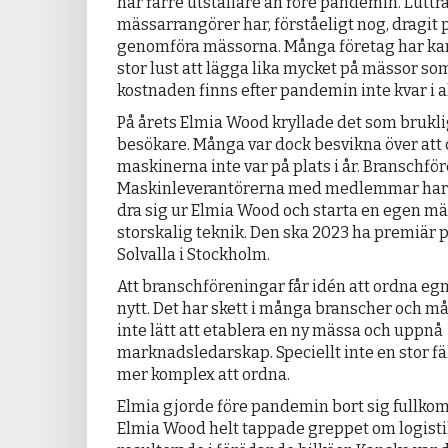
har färre utställare än före pandemin. Luttr
mässarrangörer har, förståeligt nog, dragit 
genomföra mässorna. Många företag har kans
stor lust att lägga lika mycket på mässor som
kostnaden finns efter pandemin inte kvar i a
På årets Elmia Wood kryllade det som brukli
besökare. Många var dock besvikna över att 
maskinerna inte var på plats i år. Branschf
Maskinleverantörerna med medlemmar har be
dra sig ur Elmia Wood och starta en egen mä
storskalig teknik. Den ska 2023 ha premiär 
Solvalla i Stockholm.
Att branschföreningar får idén att ordna eg
nytt. Det har skett i många branscher och må
inte lätt att etablera en ny mässa och uppnå
marknadsledarskap. Speciellt inte en stor f
mer komplex att ordna.
Elmia gjorde före pandemin bort sig fullkom
Elmia Wood helt tappade greppet om logistik