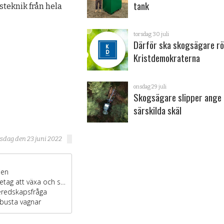
tank
steknik från hela
torsdag 30 juli
Därför ska skogsägare rö
Kristdemokraterna
onsdag 29 juli
Skogsägare slipper ange
särskilda skäl
rsdag den 23 juni 2022