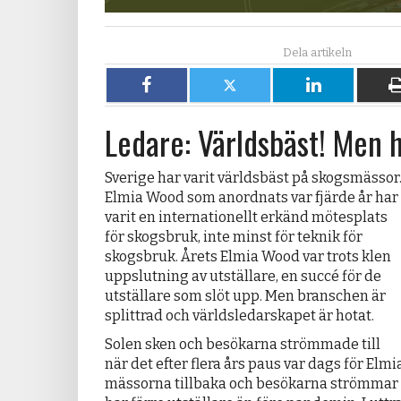
Dela
Dela
Dela
på
på
på
Ledare: Världsbäst! Men 
Facebook
X
LinkedIn
Sverige har varit världsbäst på skogsmässor
Elmia Wood som anordnats var fjärde år har
varit en internationellt erkänd mötesplats
för skogsbruk, inte minst för teknik för
skogsbruk. Årets Elmia Wood var trots klen
uppslutning av utställare, en succé för de
utställare som slöt upp. Men branschen är
splittrad och världsledarskapet är hotat.
Solen sken och besökarna strömmade till
när det efter flera års paus var dags för Elm
mässorna tillbaka och besökarna strömmar t