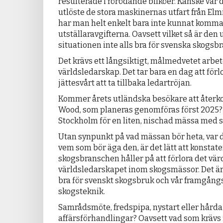
resulterade i förödande bilköer. Kanske var
utlöste de stora maskinernas utfart från El
har man helt enkelt bara inte kunnat komm
utställaravgifterna. Oavsett vilket så är de
situationen inte alls bra för svenska skogsb
Det krävs ett långsiktigt, målmedvetet arbet
världsledarskap. Det tar bara en dag att förlo
jättesvårt att ta tillbaka ledartröjan.
Kommer årets utländska besökare att återk
Wood, som planeras genomföras först 2025?
Stockholm för en liten, nischad mässa med 
Utan synpunkt på vad mässan bör heta, var d
vem som bör äga den, är det lätt att konstat
skogsbranschen håller på att förlora det vär
världsledarskapet inom skogsmässor. Det är 
bra för svenskt skogsbruk och vår framgångs
skogsteknik.
Samrådsmöte, fredspipa, nystart eller hårda
affärsförhandlingar? Oavsett vad som krävs f