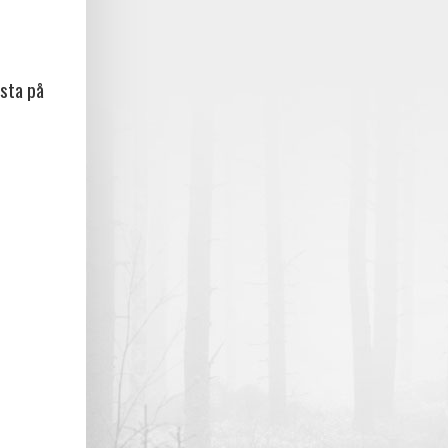
sta på