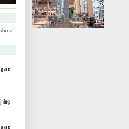
tsbrev
ägare
a
jning
ägare