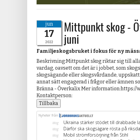
Mittpunkt skog - Ö
jun
17
juni
2022
Familjeskogsbruket i fokus för ny mäss
Beskrivning:Mittpunkt skog riktar sig till al
vardag, oavsett om det är i jobbet, som skog
skogsägande eller skogsvårdande, uppskattar 
annat sätt engagerad i frågor eller ämnen so
Bränna - Överkalix Mer information:https:/
Kontaktperson:
Tillbaka