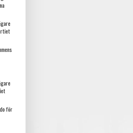
rna
ägare
rtiet
ammens
ägare
iet
do för