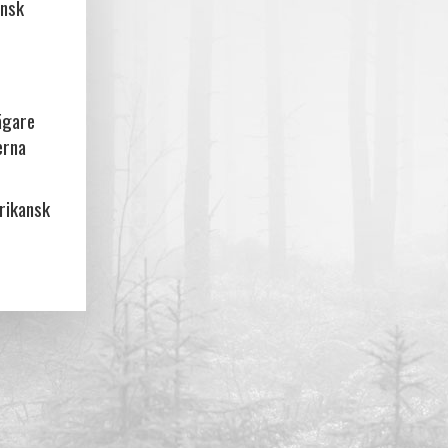
ansk
ägare
erna
frikansk