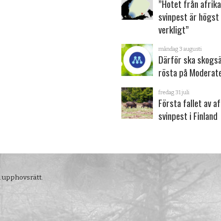
”Hotet från afrik
svinpest är högst
verkligt”
måndag 3 augusti
Därför ska skogs
rösta på Moderat
fredag 31 juli
Första fallet av a
svinpest i Finland
m upphovsrätt.