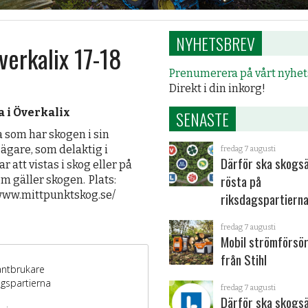
NYHETSBREV
verkalix 17-18
Prenumerera på vårt nyhe
Direkt i din inkorg!
a i Överkalix
SENASTE
la som har skogen i sin
sägare, som delaktig i
fredag 7 augusti
Därför ska skogs
att vistas i skog eller på
rösta på
m gäller skogen. Plats:
/www.mittpunktskog.se/
riksdagspartiern
fredag 7 augusti
Mobil strömförsör
från Stihl
fredag 7 augusti
Därför ska skogs