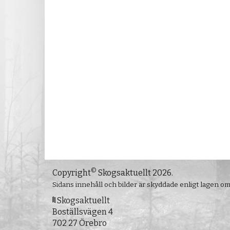
©
Copyright
Skogsaktuellt 2026.
Sidans innehåll och bilder är skyddade enligt lagen o
Skogsaktuellt
Boställsvägen 4
702 27 Örebro