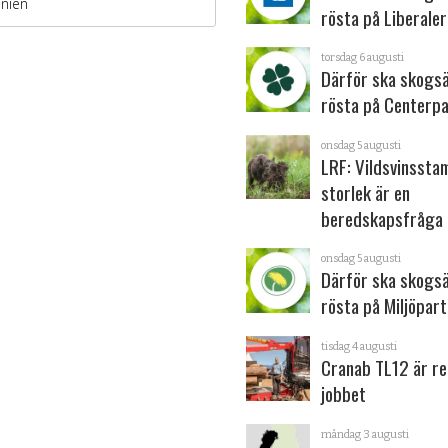
rösta på Liberale
torsdag 6 augusti
Därför ska skogs
rösta på Centerpa
onsdag 5 augusti
LRF: Vildsvinsst
storlek är en
beredskapsfråga
onsdag 5 augusti
Därför ska skogs
rösta på Miljöpart
tisdag 4 augusti
Cranab TL12 är re
jobbet
måndag 3 augusti