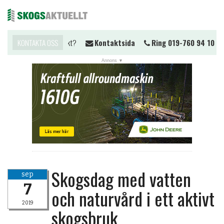
Vill du komma i kontakt?
KONTAKTA OSS
Kontaktsida
Ring 019-760 94 10
Me
NYHETER
JOBB
KALENDER
MARKNAD
PRENUMERERA
ANNONSERA
Skogsdag med vatten
sep
OM OSS
7
och naturvård i ett aktivt
BUTIK
2019
skogsbruk