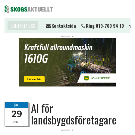
ll du komma i kontakt?
KONTAKTA OSS
Kontaktsida
Ring 019-760 94 10
T
Me
AI för
jan
29
landsbygdsföretagare
2025