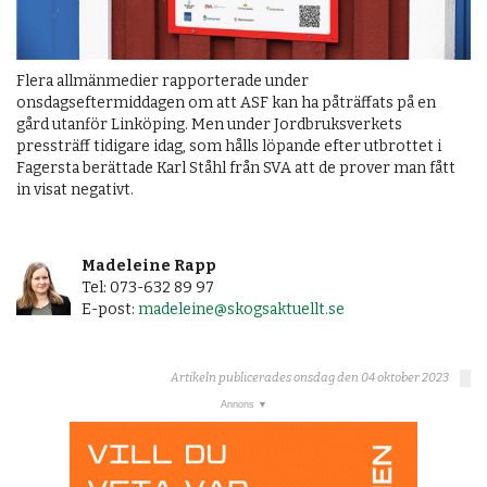
Flera allmänmedier rapporterade under
onsdagseftermiddagen om att ASF kan ha påträffats på en
gård utanför Linköping. Men under Jordbruksverkets
pressträff tidigare idag, som hålls löpande efter utbrottet i
Fagersta berättade Karl Ståhl från SVA att de prover man fått
in visat negativt.
Madeleine Rapp
Tel: 073-632 89 97
E-post:
madeleine@skogsaktuellt.se
Artikeln publicerades onsdag den 04 oktober 2023