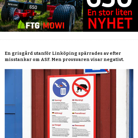
JOBB
KALENDER
MARKNAD
PRENUMERERA
En grisgård utanför Linköping spärrades av efter
ANNONSERA
misstankar om ASF. Men provsvaren visar negativt.
OM OSS
BUTIK