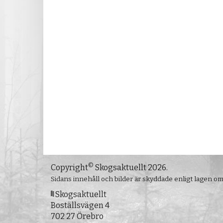
©
Copyright
Skogsaktuellt 2026.
Sidans innehåll och bilder är skyddade enligt lagen o
Skogsaktuellt
Boställsvägen 4
702 27 Örebro