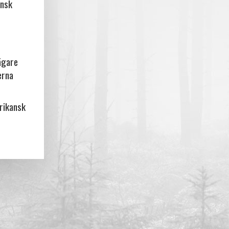
ansk
ägare
erna
frikansk