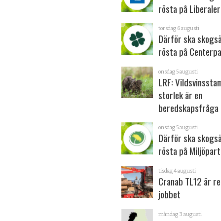
rösta på Liberale
torsdag 6 augusti
Därför ska skogs
rösta på Centerpa
onsdag 5 augusti
LRF: Vildsvinsst
storlek är en
beredskapsfråga
onsdag 5 augusti
Därför ska skogs
rösta på Miljöpart
tisdag 4 augusti
Cranab TL12 är re
jobbet
måndag 3 augusti