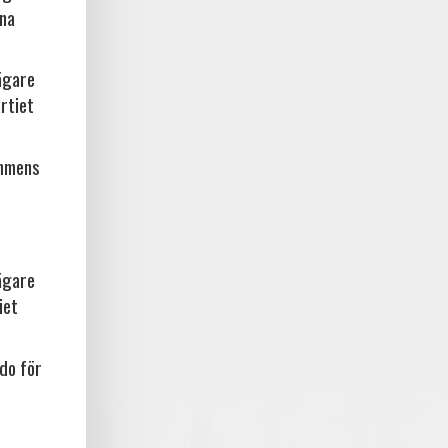
rna
ägare
rtiet
ammens
ägare
iet
do för