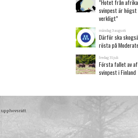
”Hotet från afrik
svinpest är högst
verkligt”
måndag 3 augusti
Därför ska skogs
rösta på Moderat
fredag 31 juli
Första fallet av a
svinpest i Finland
m upphovsrätt.