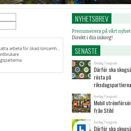
NYHETSBREV
Prenumerera på vårt nyhe
Direkt i din inkorg!
SENASTE
fredag 7 augusti
Därför ska skogs
rösta på
riksdagspartiern
fredag 7 augusti
Mobil strömförsör
från Stihl
fredag 7 augusti
Därför ska skogs