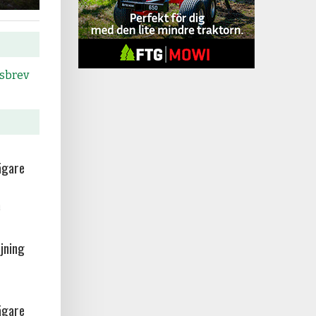
tsbrev
ägare
a
jning
ägare