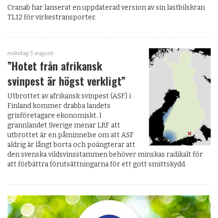
Cranab har lanserat en uppdaterad version av sin lastbilskran
TL12 för virkestransporter.
måndag 3 augusti
”Hotet från afrikansk
svinpest är högst verkligt”
Utbrottet av afrikansk svinpest (ASF) i
Finland kommer drabba landets
grisföretagare ekonomiskt. I
grannlandet Sverige menar LRF att
utbrottet är en påminnelse om att ASF
aldrig är långt borta och poängterar att
den svenska vildsvinsstammen behöver minskas radikalt för
att förbättra förutsättningarna för ett gott smittskydd.