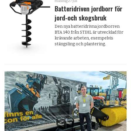
måndag 27 juli
Batteridriven jordborr för
jord-och skogsbruk
Den nya batteridrivna jordborren
BTA 140 från STIHL är utvecklad för
krävande arbeten, exempelvis
stängsling och plantering.